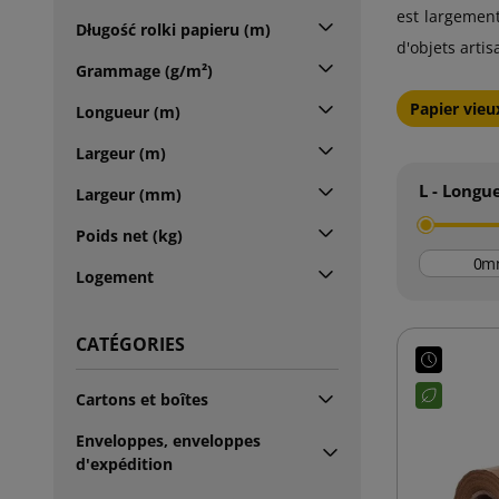
est largement
Długość rolki papieru (m)
d'objets arti
Grammage (g/m²)
Papier vieu
Longueur (m)
Largeur (m)
L - Longu
Largeur (mm)
Poids net (kg)
m
Logement
CATÉGORIES
Cartons et boîtes
Enveloppes, enveloppes
d'expédition