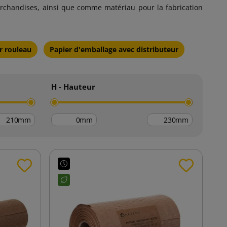
archandises, ainsi que comme matériau pour la fabrication
r rouleau
Papier d'emballage avec distributeur
H - Hauteur
mm
mm
mm