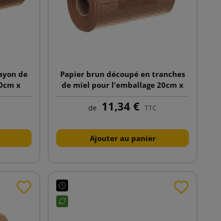
ayon de
Papier brun découpé en tranches
30cm x
de miel pour l'emballage 20cm x
50mb
11,34 €
de
TTC
Ajouter au panier