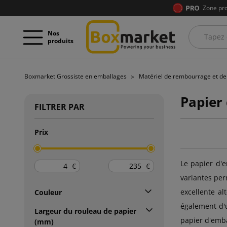
Zone pro
Nos
produits
Boxmarket Grossiste en emballages
Matériel de rembourrage et d
Papier
FILTRER PAR
Prix
Le papier d'e
€
€
variantes per
excellente al
Couleur
également d'u
Largeur du rouleau de papier
papier d'emba
(mm)