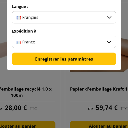
Langue :
Français
Expédition à :
France
Enregistrer les paramètres
'emballage recyclé 1,0 x
Papier d'emballage Kraft 
100m
28,00 €
59,74 €
e
TTC
de
TTC
Ajouter au panier
Ajouter au panier