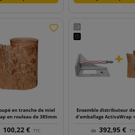
oupé en tranche de miel
Ensemble distributeur de
ap en rouleau de 385mm
d'emballage ActivaWrap +
x 250m
découpé en alvéoles Act
100,22 €
392,95 €
rouleau 395mmx25
e
TTC
de
TT