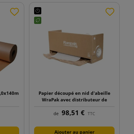
1,0x140m
Papier découpé en nid d'abeille
WraPak avec distributeur de
papier
98,51 €
de
TTC
Ajouter au panier