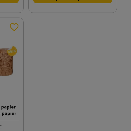
 papier
 papier
ivaWrap
0m
C