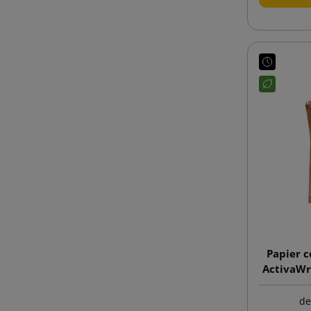
Papier c
ActivaWr
d