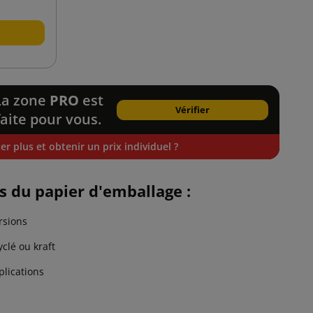
La zone
PRO
est
Vérifier
faite pour vous.
r plus et obtenir un prix individuel ?
ns du papier d'emballage :
rsions
clé ou kraft
lications