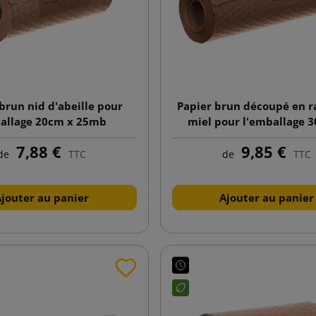
brun nid d'abeille pour
Papier brun découpé en r
allage 20cm x 25mb
miel pour l'emballage 
25mb
7,88 €
9,85 €
de
TTC
de
TTC
Ajouter au panier
Ajouter au panier