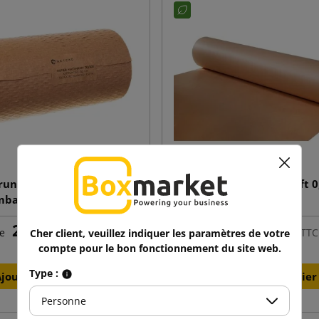
run strié en nid d'abeille
Papier d'emballage Kraft 
mballage 30cm x 100mb
27,60 €
27,78 €
e
TTC
de
TTC
Cher client, veuillez indiquer les paramètres de votre
compte pour le bon fonctionnement du site web.
Type :
Ajouter au panier
Ajouter au panier
Personne