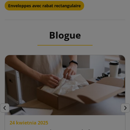
Enveloppes avec rabat rectangulaire
Blogue
Précédent
Sui
24 kwietnia 2025