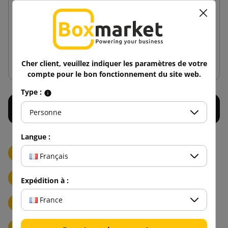
distributeur
56,44 €
de
TTC
Ajouter au panier
Cher client, veuillez indiquer les paramètres de votre
compte pour le bon fonctionnement du site web.
Type :
Personne
Langue :
Distributeur de ruban adhésif manuel
Français
Distributeur de ruban adhésif humide en papier
Expédition à :
France
Distributeur de papier d'emballage ActivaWrap
Distributeur de papier alvéolé WrapPak