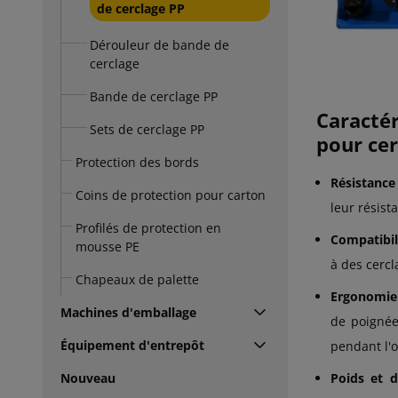
de cerclage PP
Dérouleur de bande de
cerclage
Bande de cerclage PP
Caracté
Sets de cerclage PP
pour cer
Protection des bords
Résistance 
Coins de protection pour carton
leur résist
Profilés de protection en
Compatibil
mousse PE
à des cercl
Chapeaux de palette
Ergonomie e
Machines d'emballage
de poignées
Équipement d'entrepôt
pendant l'o
Nouveau
Poids et d