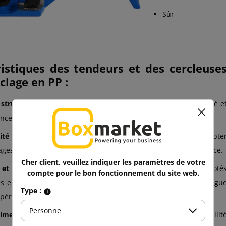
Sûr
ristiques des tendeurs et des cercleuse
clage en PP :
structurelle :
fabriqués en acier, ce qui garantit leur durabilité e
ance aux dommages pendant l'utilisation.
ité avec différentes largeurs de cerclage :
Conçus pour s'adapte
ages en PP de différentes largeurs, ce qui accroît leur polyvalence.
Cher client, veuillez indiquer les paramètres de votre
t facilité d'utilisation :
Les modèles portatifs sont souvent doté
compte pour le bon fonctionnement du site web.
 ergonomiques et sont faciles à utiliser, ce qui réduit la fatigu
Type :
pération.
Personne
imensions :
ils sont importants pour la portabilité et la facilit