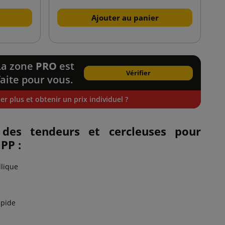
Ajouter au panier
La zone
PRO
est
Vérifier
faite pour vous.
r plus et obtenir un prix individuel ?
 des tendeurs et cercleuses pour
 PP :
llique
apide