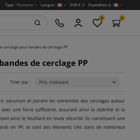
Type :
Personne
Langue :
EUR €
🔒
Expédition à :
0
0
 de cerclage pour bandes de cerclage PP
 bandes de cerclage PP
Trier par :
Prix, croissant
re, sécuriser et joindre les extrémités des cerclages autour
avec une force suffisante, assurant ainsi la stabilité et la
mant ainsi le feuillard en toute sécurité. Ils constituent une
uillards en PP, et sont des éléments clés dans de nombreux