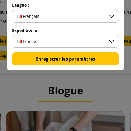
on, en particulier dans les applications mobiles.
Langue :
 du mécanisme :
les mécanismes sont conçus pour résister à un
Français
 régulière sans usure importante.
Expédition à :
 serrage en fil et en tôle pour bandes de cerclage PP
Dérou
France
clage PP
Enregistrer les paramètres
Blogue