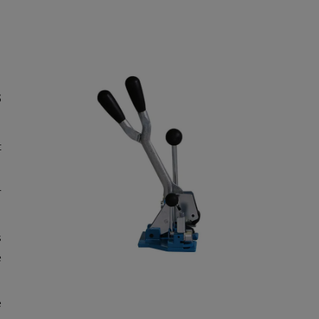
s
t
r
s
e
é