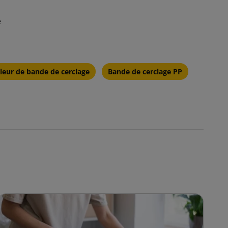
e
leur de bande de cerclage
Bande de cerclage PP