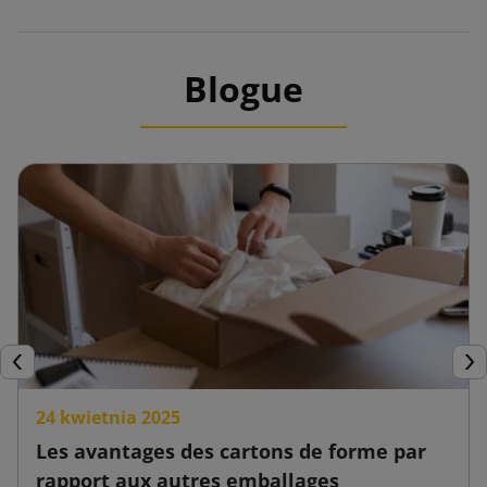
Blogue
Précédent
Sui
24 kwietnia 2025
Les avantages des cartons de forme par
rapport aux autres emballages