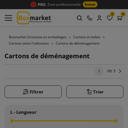
Zone professionnelle
Entrer
0
0
Boxmarket Grossiste en emballages
Cartons et boîtes
Cartons selon l'utilisation
Cartons de déménagement
Cartons de déménagement
de 3
Su
1
Filtrer
Trier
L - Longueur