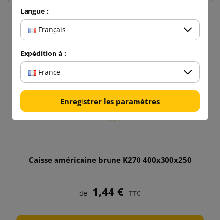
Langue :
Français
Expédition à :
France
Enregistrer les paramètres
Caisse américaine brune K270 400x300x250
1,44 €
de
TTC