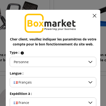
Cher client, veuillez indiquer les paramètres de votre
compte pour le bon fonctionnement du site web.
Type :
 de serrage en fil et en
Dispositifs de tension 
ur bandes de cerclage PP
cerclage pour bandes de 
Personne
PP
Langue :
Français
Expédition à :
France