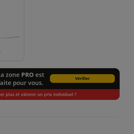
P
La zone
PRO
est
Vérifier
faite pour vous.
r plus et obtenir un prix individuel ?