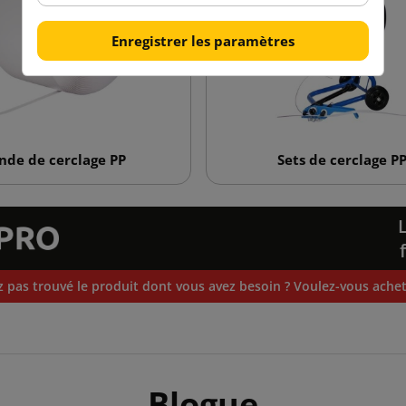
Enregistrer les paramètres
nde de cerclage PP
Sets de cerclage P
 pas trouvé le produit dont vous avez besoin ? Voulez-vous achete
Blogue