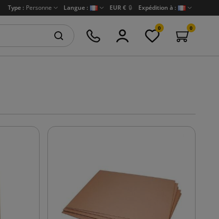
Type :
Personne
Langue :
EUR €
🔒
Expédition à :
0
0