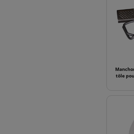
Manchons
tôle po