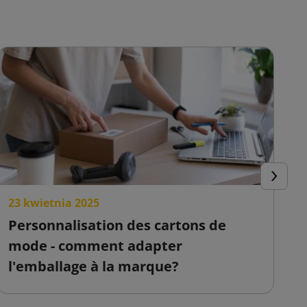
Suivant
23 kwietnia 2025
2
Personnalisation des cartons de
C
mode - comment adapter
s
l'emballage à la marque?
v