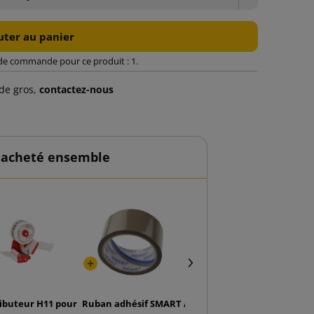
uter au panier
de commande pour ce produit : 1.
de gros,
contactez-nous
 acheté ensemble
 3N5H TiN (paquet de 10 pièces)
ributeur H11 pour ruban de 50mm
Ruban adhésif SMART Acrylique 48/50 brun