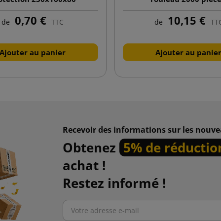
0,70 €
10,15 €
de
TTC
de
TT
Ajouter au panier
Ajouter au panie
Recevoir des informations sur les nouve
Obtenez
5% de réductio
achat !
Restez informé !