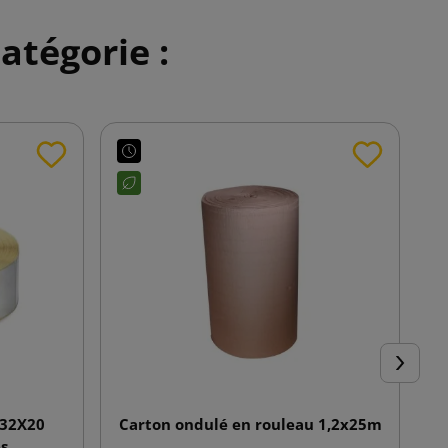
atégorie :
Suivant
 32X20
Carton ondulé en rouleau 1,2x25m
s.