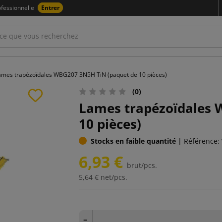
fessionnelle
Entrer
ames trapézoïdales WBG207 3N5H TiN (paquet de 10 pièces)
(0)
Lames trapézoïdales 
10 pièces)
Stocks en faible quantité
|
Référence:
6,93 €
brut/pcs.
5,64 €
net/pcs.
−