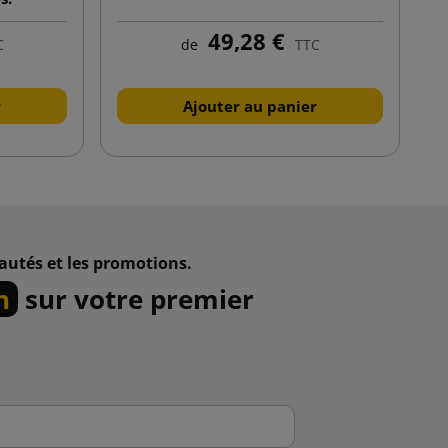
49,28 €
C
de
TTC
r
Ajouter au panier
autés et les promotions.
n
sur votre premier