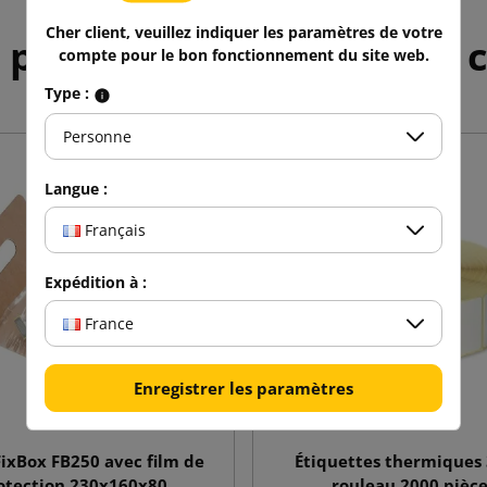
Cher client, veuillez indiquer les paramètres de votre
 produits dans la même c
compte pour le bon fonctionnement du site web.
Type :
Personne
Langue :
Français
Expédition à :
France
Enregistrer les paramètres
FixBox FB250 avec film de
Étiquettes thermiques
otection 230x160x80
rouleau 2000 pièce