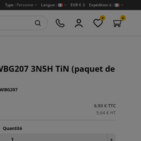
Type :
Personne
Langue :
EUR €
🔒
Expédition à :
0
0
WBG207 3N5H TiN (paquet de
WBG207
6,93 €
TTC
5,64 €
HT
Quantité
+