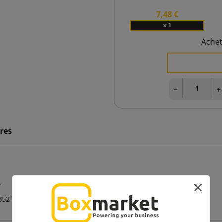
7,48 €
x 1
Ache
−
+
res
.
352