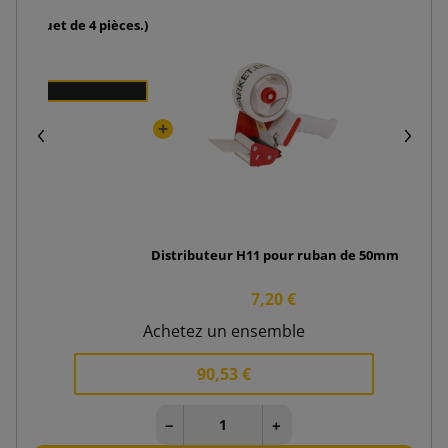
8 (paquet de 4 pièces.)
Ruban 
Distributeur H11 pour ruban de 50mm
7,20 €
Achetez un ensemble
90,53 €
−
+