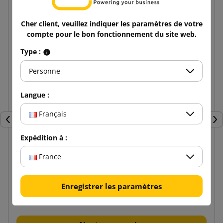
Cher client, veuillez indiquer les paramètres de votre
compte pour le bon fonctionnement du site web.
Type :
Personne
Langue :
Français
Précédent
Sui
Expédition à :
France
Sac en papier C5 320x120x410
Enregistrer les paramètres
0,48 €
de
TTC