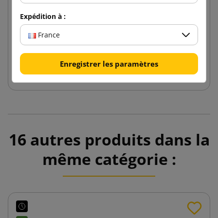
Frisure de papier blanc 5kg
Expédition à :
42,44 €
France
de
TTC
Enregistrer les paramètres
Ajouter au panier
16 autres produits dans la
même catégorie :