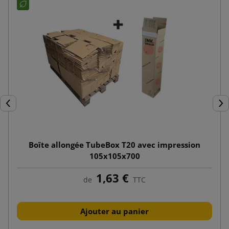
Précédent
Sui
Boîte allongée TubeBox T20 avec impression
105x105x700
1,63 €
de
TTC
Ajouter au panier