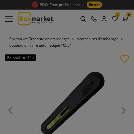
Zone professionnelle
Entrer
0
0
Boxmarket Grossiste en emballages
Accessoires d'emballage
Couteau utilitaire automatique 10554
Expédition 24h
Précédent
Suiv