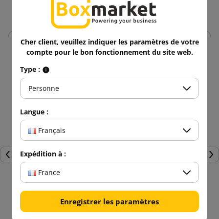
Cher client, veuillez indiquer les paramètres de votre
compte pour le bon fonctionnement du site web.
Type :
Personne
Langue :
Français
Expédition à :
Précédent
Sui
France
Ensemble pour serrer les bandes PP 12mm ZN12
Enregistrer les paramètres