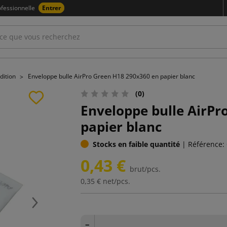
fessionnelle
Entrer
dition
Enveloppe bulle AirPro Green H18 290x360 en papier blanc
(0)
Enveloppe bulle AirPr
papier blanc
Stocks en faible quantité
|
Référence:
0,43 €
brut/pcs.
0,35 €
net/pcs.
Suivant
−