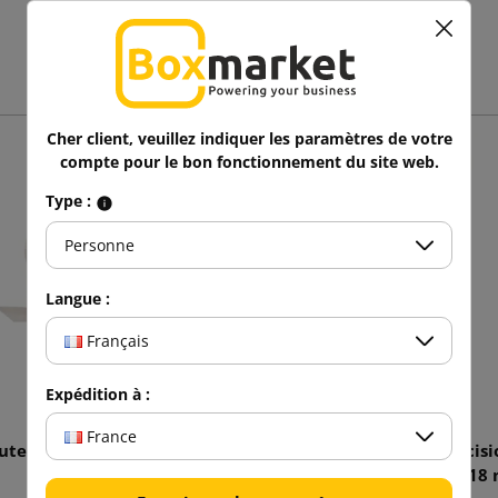
Vous aimerez aussi
Cher client, veuillez indiquer les paramètres de votre
compte pour le bon fonctionnement du site web.
Type :
Personne
Langue :
Français
Expédition à :
France
buteur H11 pour ruban de
Couteau de précisi
50mm
professionnel de 1