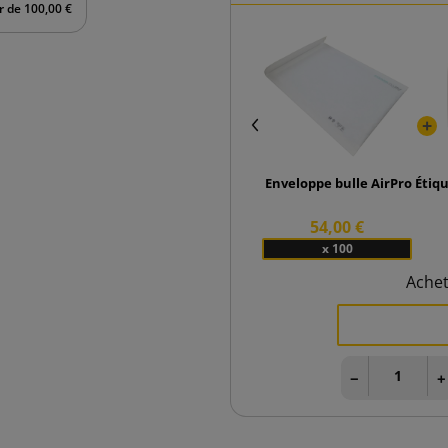
ir de 100,00 €
Enveloppe bulle AirPro Gree
Étiq
54,00 €
x 100
Ache
−
+