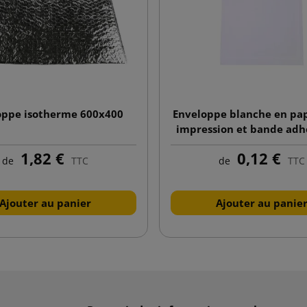
oppe isotherme 600x400
Enveloppe blanche en pap
impression et bande adh
229x324
1,82 €
0,12 €
de
TTC
de
TTC
Ajouter au panier
Ajouter au panie