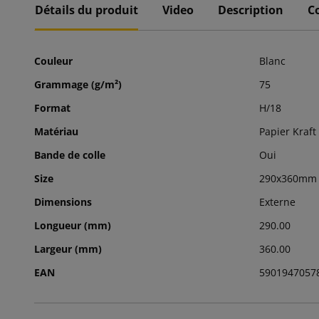
Détails du produit
Video
Description
C
Couleur
Blanc
Grammage (g/m²)
75
Format
H/18
Matériau
Papier Kraft
Bande de colle
Oui
Size
290x360mm
Dimensions
Externe
Longueur (mm)
290.00
Largeur (mm)
360.00
EAN
5901947057