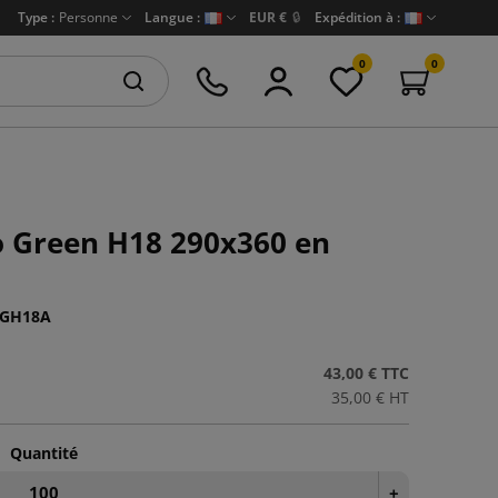
Type :
Personne
Langue :
EUR €
🔒
Expédition à :
0
0
o Green H18 290x360 en
GH18A
43,00 €
TTC
35,00 €
HT
Quantité
+