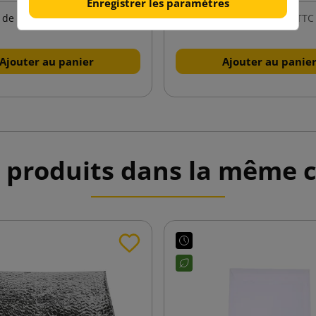
Enregistrer les paramètres
7,20 €
4,66 €
de
TTC
de
TTC
Ajouter au panier
Ajouter au panie
 produits dans la même c