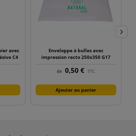
Suivant
ier avec
Enveloppe à bulles avec
ésive C4
impression recto 250x350 G17
blanc
0,50 €
de
TTC
r
Ajouter au panier