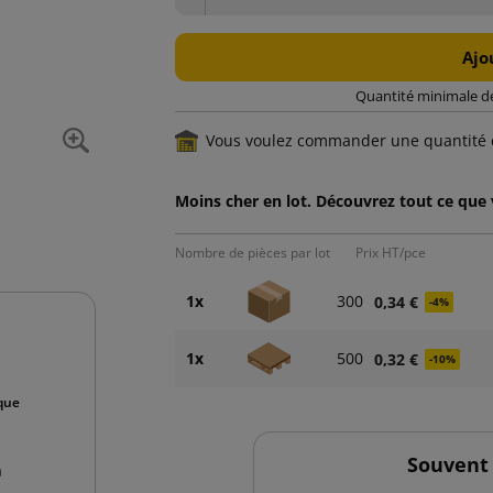
Ajo
Quantité minimale d
Vous voulez commander une quantité 
Moins cher en lot. Découvrez tout ce que
Nombre de pièces par lot
Prix HT/pce
1x
300
0,34 €
-4%
1x
500
0,32 €
-10%
ique
Souvent