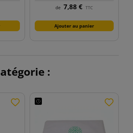
7,88 €
de
TTC
r
Ajouter au panier
atégorie :