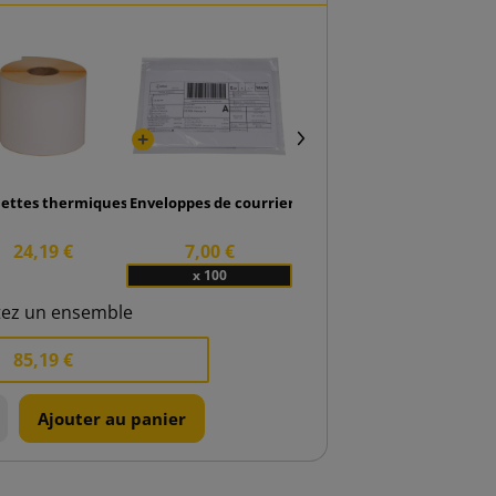
n H18 290x360 en papier blanc
uettes thermiques 100x150 rouleau de 500 pcs.
Enveloppes de courrier Kangourous Ventouses C6
24,19 €
7,00 €
x 100
tez un ensemble
85,19 €
Ajouter au panier