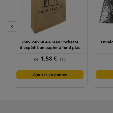
Précédent
250x350x50 e-Green Pochette
Envel
d'expédition papier à fond plat
avec impression recto
1,58 €
de
TTC
Ajouter au panier