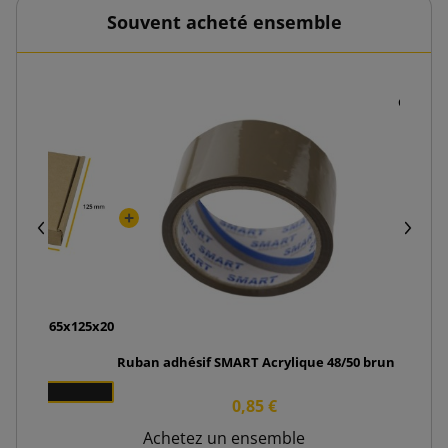
Souvent acheté ensemble
Copeaux
 GBK01 165x125x20
Ruban adhésif SMART Acrylique 48/50 brun
0 €
0
0,85 €
Achetez un ensemble