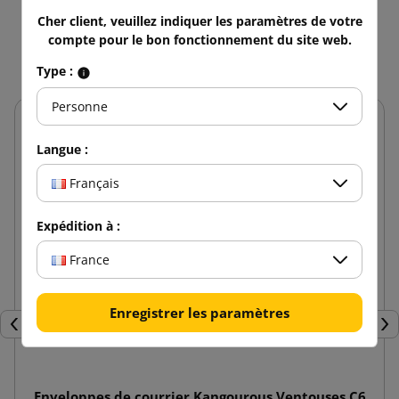
Cher client, veuillez indiquer les paramètres de votre
Vous aimerez aussi
compte pour le bon fonctionnement du site web.
Type :
Personne
Langue :
Français
Expédition à :
France
Enregistrer les paramètres
Précédent
Sui
Enveloppes de courrier Kangourous Ventouses C6