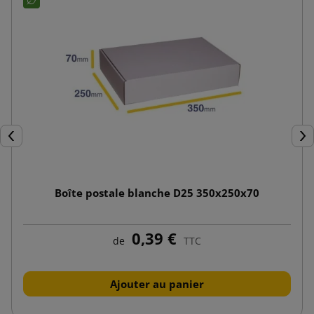
Précédent
Sui
Boîte postale blanche D25 350x250x70
0,39 €
de
TTC
Ajouter au panier