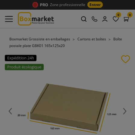
Zone professionnelle
Entrer
0
0
Boxmarket Grossiste en emballages
Cartons et boîtes
Boîte
postale plate GBK01 165x125x20
Expédition 24h
Produit écologique
Précédent
Suiv