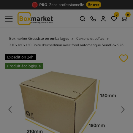
Zone professionnelle
Entrer
0
0
Boxmarket Grossiste en emballages
Cartons et boîtes
210x180x130 Boîte d'expédition avec fond automatique SendBox S26
Expédition 24h
Produit écologique
Précédent
Suiv