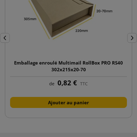
Précédent
Sui
Emballage enroulé Multimail RollBox PRO RS40
302x215x20-70
0,82 €
de
TTC
Ajouter au panier