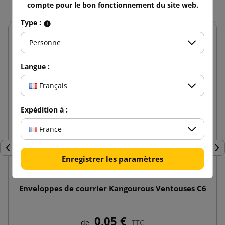
compte pour le bon fonctionnement du site web.
Type :
Personne
Langue :
Français
Expédition à :
France
Précédent
Sui
Enregistrer les paramètres
Enveloppes de courrier Kangourous Ventouses C6
0,05 €
de
TTC