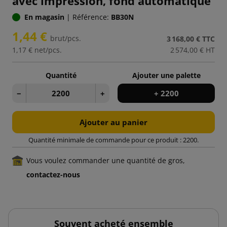
avec impression, fond automatique
En magasin
|
Référence:
BB30N
1,44 €
brut/pcs.
3 168,00 €
TTC
1,17 €
net/pcs.
2 574,00 €
HT
Quantité
Ajouter une palette
−
+
+ 2200
Ajouter au panier
Quantité minimale de commande pour ce produit : 2200.
Vous voulez commander une quantité de gros,
contactez-nous
Souvent acheté ensemble