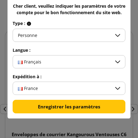
Cher client, veuillez indiquer les paramètres de votre
Vous aimerez aussi
compte pour le bon fonctionnement du site web.
Type :
Personne
Langue :
Français
Expédition à :
France
Enregistrer les paramètres
Précédent
Sui
Enveloppes de courrier Kangourous Ventouses C6