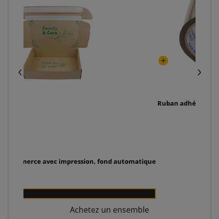
Ruban adhésif SMAR
0
n e-commerce avec impression, fond automatique
00 €
00
Achetez un ensemble