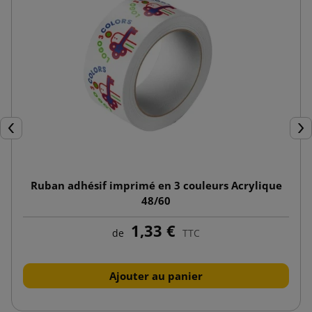
Précédent
Sui
Ruban adhésif imprimé en 3 couleurs Acrylique
48/60
1,33 €
de
TTC
Ajouter au panier