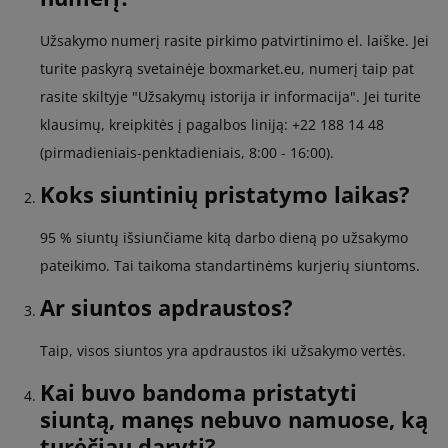
Užsakymo numerį rasite pirkimo patvirtinimo el. laiške. Jei
turite paskyrą svetainėje boxmarket.eu, numerį taip pat
rasite skiltyje "Užsakymų istorija ir informacija". Jei turite
klausimų, kreipkitės į pagalbos liniją: +22 188 14 48
(pirmadieniais-penktadieniais, 8:00 - 16:00).
Koks siuntinių pristatymo laikas?
95 % siuntų išsiunčiame kitą darbo dieną po užsakymo
pateikimo. Tai taikoma standartinėms kurjerių siuntoms.
Ar siuntos apdraustos?
Taip, visos siuntos yra apdraustos iki užsakymo vertės.
Kai buvo bandoma pristatyti
siuntą, manęs nebuvo namuose, ką
turėčiau daryti?