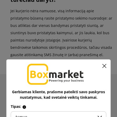
Jei kurjerio nėra namuose, visą informaciją apie
pristatymo būseną rasite pristatymo sekimo nuorodoje: ar
bus atliktas dar vienas bandymas pristatyti siuntą, ar
siuntinys buvo pristatytas kaimynui, ar jis laukia, kol bus
paimtas nurodytoje įstaigoje. Įvairiose kurjerių
bendrovėse taikomos skirtingos procedūros, tačiau visada
gausite atitinkamą SMS žinutę ir (arba) pranešimą el.
paštu.
Gaukite informacijos apie naujienas ir akcijas.
Gerbiamas kliente, prašome pateikti savo paskyros
Gaukite
5% nuolaidą
pirmajam
nustatymus, kad svetainė veiktų tinkamai.
pirkimui!
Tipas:
Sekite naujienas!
Asmuo