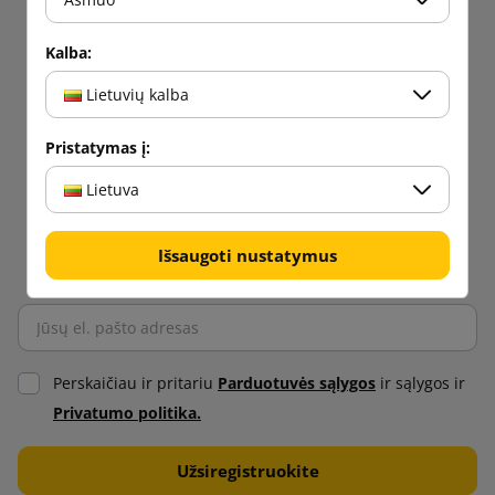
Kalba:
Lietuvių kalba
Pristatymas į:
Lietuva
Išsaugoti nustatymus
Perskaičiau ir pritariu
Parduotuvės sąlygos
ir sąlygos ir
Privatumo politika.