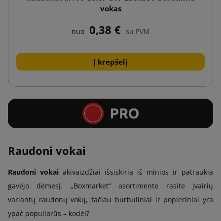
vokas
0,38 €
nuo
su PVM
Į krepšelį
Raudoni vokai
Raudoni vokai
akivaizdžiai išsiskiria iš minios ir patraukia
gavėjo dėmesį. „Boxmarket“ asortimente rasite įvairių
variantų raudonų vokų, tačiau burbuliniai ir popieriniai yra
ypač populiarūs – kodėl?