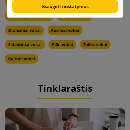
Juodi vokai
Mėlynai violetinės vokai
Išsaugoti nustatymus
Kremo spalvos vokai
Mėlynos vokai
Oranžiniai vokai
Rožiniai vokai
Sidabriniai vokai
Pilki vokai
Žalios vokai
Geltoni vokai
Tinklaraštis