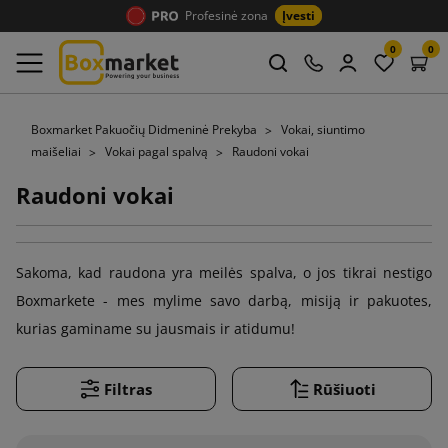
Profesinė zona
Įvesti
0
0
Boxmarket Pakuočių Didmeninė Prekyba
Vokai, siuntimo
maišeliai
Vokai pagal spalvą
Raudoni vokai
Raudoni vokai
Sakoma, kad raudona yra meilės spalva, o jos tikrai nestigo
Boxmarkete - mes mylime savo darbą, misiją ir pakuotes,
kurias gaminame su jausmais ir atidumu!
Filtras
Rūšiuoti