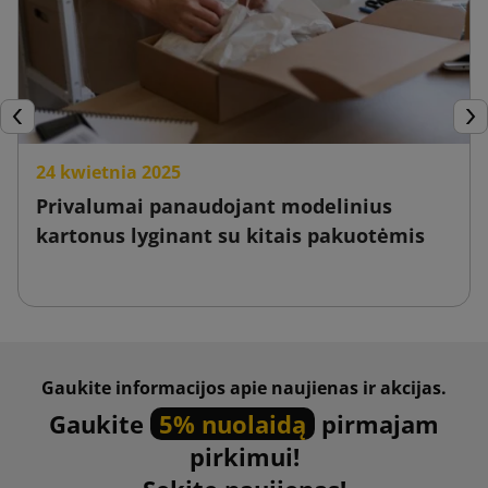
Ankstesnis
Tęs
24 kwietnia 2025
Privalumai panaudojant modelinius
kartonus lyginant su kitais pakuotėmis
Gaukite informacijos apie naujienas ir akcijas.
Gaukite
5% nuolaidą
pirmajam
pirkimui!