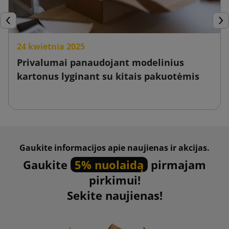
Ankstesnis
Tęs
24 kwietnia 2025
Privalumai panaudojant modelinius
kartonus lyginant su kitais pakuotėmis
Gaukite informacijos apie naujienas ir akcijas.
Gaukite
5% nuolaidą
pirmajam
pirkimui!
Sekite naujienas!