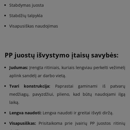
Stabdymas juosta
Stabdžių talpykla
Visapusiškas naudojimas
PP juostų išvystymo įtaisų savybės:
Judumas:
Įrengta ritiniais, kuriais lengviau perkelti vežimėlį
aplink sandėlį ar darbo vietą.
Tvari konstrukcija:
Paprastai gaminami iš patvarų
medžiagų, pavyzdžiui, plieno, kad būtų naudojami ilgą
laiką.
Lengva naudoti:
Lengva naudoti ir greitai išvyti diržą.
Visapusiškas:
Prisitaikoma prie įvairių PP juostos ritinių