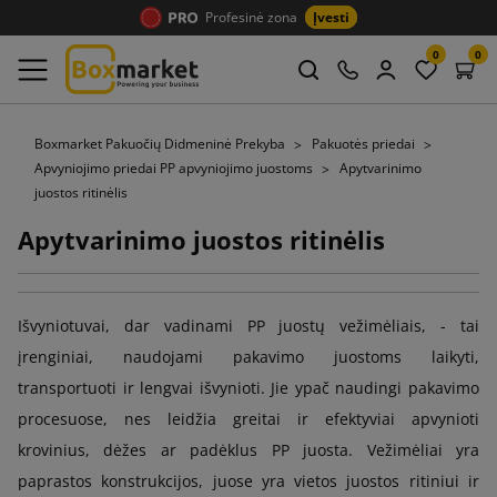
Profesinė zona
Įvesti
0
0
Boxmarket Pakuočių Didmeninė Prekyba
Pakuotės priedai
Apvyniojimo priedai PP apvyniojimo juostoms
Apytvarinimo
juostos ritinėlis
Apytvarinimo juostos ritinėlis
Išvyniotuvai, dar vadinami PP juostų vežimėliais, - tai
įrenginiai, naudojami pakavimo juostoms laikyti,
transportuoti ir lengvai išvynioti. Jie ypač naudingi pakavimo
procesuose, nes leidžia greitai ir efektyviai apvynioti
krovinius, dėžes ar padėklus PP juosta. Vežimėliai yra
paprastos konstrukcijos, juose yra vietos juostos ritiniui ir