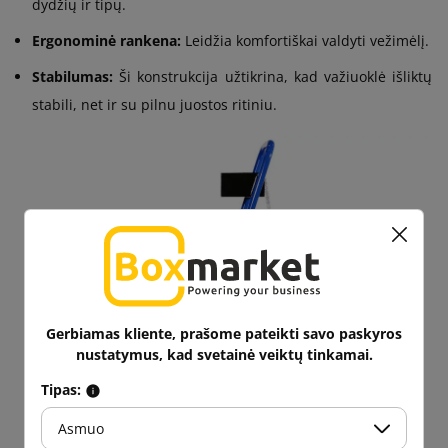
dydžių ir tipų.
Ergonominė rankena:
Leidžia komfortiškai valdyti vežimėlį.
Stabilumas:
Ši konstrukcija užtikrina, kad važiuoklė išliktų
stabili, net ir su pilnu juostos ritiniu.
Gerbiamas kliente, prašome pateikti savo paskyros
nustatymus, kad svetainė veiktų tinkamai.
Tipas:
Asmuo