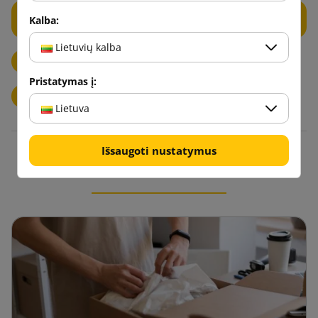
Laidinio ir metalo užrakinimo bužirai PP apvyniojimo
Kalba:
juostoms
Lietuvių kalba
Įtempimo ir aprišimo įrenginiai PP aprišimo juostoms
Pristatymas į:
PP Apvyniojimo juosta
PP dirželių rinkiniai
Lietuva
Išsaugoti nustatymus
Tinklaraštis