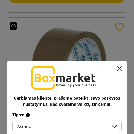
Gerbiamas kliente, prašome pateikti savo paskyros
nustatymus, kad svetainė veiktų tinkamai.
Tipas:
SMART Hot-Melt 48/60 rudos spalvos lipni juosta
Asmuo