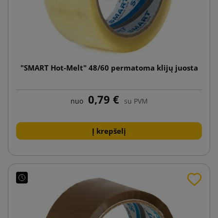
"SMART Hot-Melt" 48/60 permatoma klijų juosta
0,79 €
nuo
su PVM
Į krepšelį