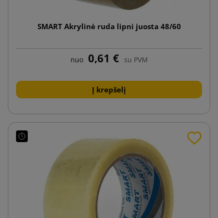
SMART Akrylinė ruda lipni juosta 48/60
0,61 €
nuo
su PVM
Į krepšelį