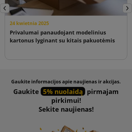
Ankstesnis
Tęs
24 kwietnia 2025
Privalumai panaudojant modelinius
kartonus lyginant su kitais pakuotėmis
Gaukite informacijos apie naujienas ir akcijas.
Gaukite
5% nuolaidą
pirmajam
pirkimui!
Sekite naujienas!