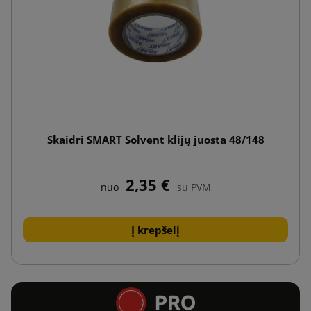
Skaidri SMART Solvent klijų juosta 48/148
2,35 €
nuo
su PVM
Į krepšelį