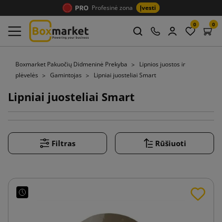
Profesinė zona
Įvesti
0
0
Boxmarket Pakuočių Didmeninė Prekyba
Lipnios juostos ir
plėvelės
Gamintojas
Lipniai juosteliai Smart
Lipniai juosteliai Smart
Filtras
Rūšiuoti