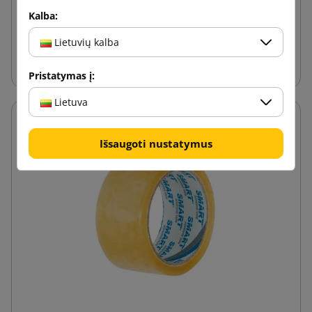
1,08 €
nuo
su PVM
Kalba:
Lietuvių kalba
Į krepšelį
Pristatymas į:
Lietuva
Išsaugoti nustatymus