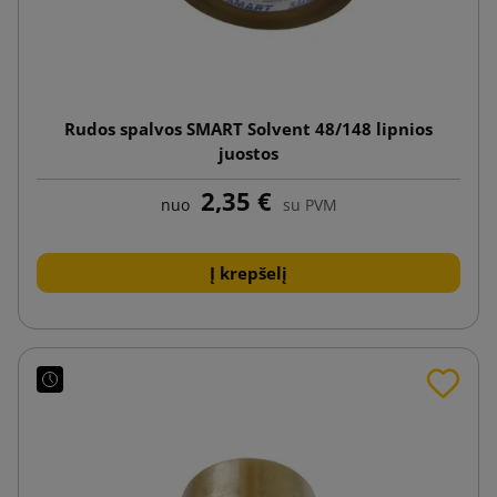
Rudos spalvos SMART Solvent 48/148 lipnios
juostos
2,35 €
nuo
su PVM
Į krepšelį