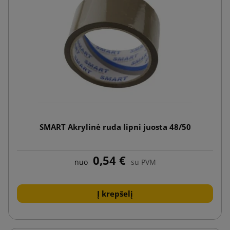
SMART Akrylinė ruda lipni juosta 48/50
0,54 €
nuo
su PVM
Į krepšelį