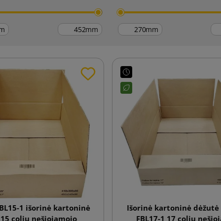
m
mm
mm
BL15-1 išorinė kartoninė
Išorinė kartoninė dėžutė
 15 colių nešiojamojo
FBL17-1 17 colių neši