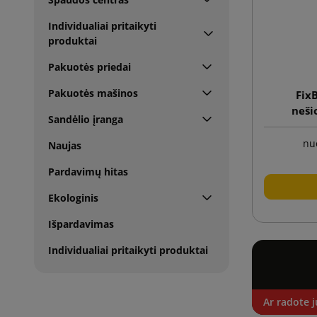
Individualiai pritaikyti
produktai
Pakuotės priedai
Pakuotės mašinos
FixB
neši
Sandėlio įranga
siuntim
įterpima
nu
Naujas
Pardavimų hitas
Ekologinis
Išpardavimas
Individualiai pritaikyti produktai
Ar radote j