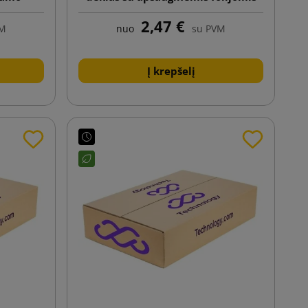
mui
15 colių nešiojamam kompiuteriui
2,47 €
VM
nuo
su PVM
Į krepšelį