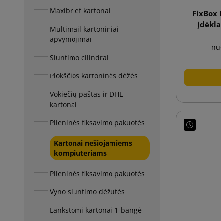
Maxibrief kartonai
FixBox 
įdėkla
Multimail kartoniniai
kom
apvyniojimai
nu
Siuntimo cilindrai
Plokščios kartoninės dėžės
Vokiečių paštas ir DHL
kartonai
Plieninės fiksavimo pakuotės
Kartonai nešiojamiems
kompiuteriams
Plieninės fiksavimo pakuotės
Vyno siuntimo dėžutės
Lankstomi kartonai 1-bangė