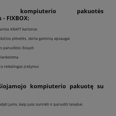
ojo kompiuterio pakuotės
s - FIXBOX:
tvirtos KRAFT kartonos
nksčios plėvelės, skirta gaminių apsaugai
s paruoštos išsiųsti
sulankstoma
a reikalingas įrašymui
šiojamojo kompiuterio pakuotę su
ti jums, kaip juos surinkti ir paruošti laivybai.