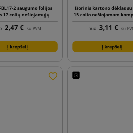
FBL17-2 saugumo folijos
Išorinis kartono dėklas s
s 17 colių nešiojamųjų
15 colio nešiojamam komp
piuterių siuntimui
2,47 €
3,11 €
o
su PVM
nuo
su P
Į krepšelį
Į krepšelį