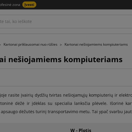
ofesinė zona
Įvesti
Kartonai priklausomai nuo rūšies
Kartonai nešiojamiems kompiuteriams
ai nešiojamiems kompiuteriams
ijoje rasite įvairių dydžių tvirtas nešiojamųjų kompiuterių ir elekt
artoninė dėžė ir įdėklas su specialia lanksčia plėvele. Išorinė k
ir apsaugo dėžutės turinį transportavimo metu. Tai ypač svarbu jautr
W - Plotis