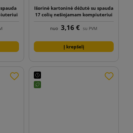
u spauda
Išorinė kartoninė dėžutė su spauda
iuteriui
17 colių nešiojamam kompiuteriui
3,16 €
VM
nuo
su PVM
Į krepšelį