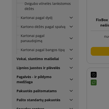
Dvigubo vilnelės lankstomos
dėžės
Kartonai pagal dydį
FixBox 
neši
Kartono dėžės pagal spalvą
siuntimui
s
Kartonai pagal
nu
panaudojimą
Kartonai pagal bangos tipą
Vokai, siuntimo maišeliai
Lipnios juostos ir plėvelės
Pagalvės - ir pildymo
medžiaga
Pakuotės paštomatams
Pašto standartų pakuotės
Spaudos centras