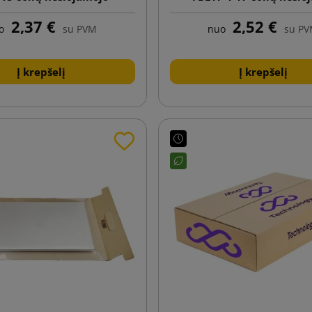
piuterio siuntimui
kompiuterio siunti
2,37 €
2,52 €
o
su PVM
nuo
su P
Į krepšelį
Į krepšelį