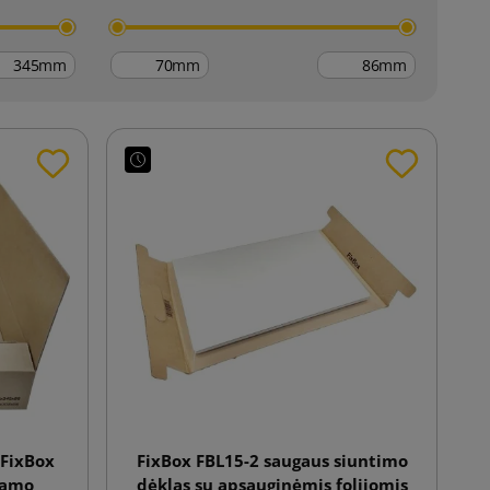
mm
mm
mm
 FixBox
FixBox FBL15-2 saugaus siuntimo
ojamo
dėklas su apsauginėmis folijomis