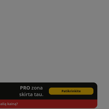
PRO
zona
Patikrinkite
skirta tau.
alią kainą?