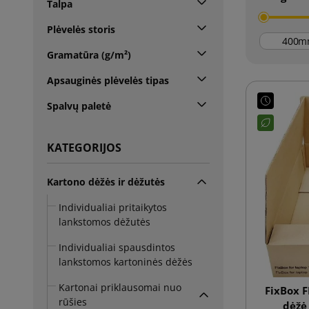
Talpa
Plėvelės storis
m
Gramatūra (g/m²)
Apsauginės plėvelės tipas
Spalvų paletė
KATEGORIJOS
Kartono dėžės ir dėžutės
Individualiai pritaikytos
lankstomos dėžutės
Individualiai spausdintos
lankstomos kartoninės dėžės
Kartonai priklausomai nuo
FixBox F
rūšies
dėžė