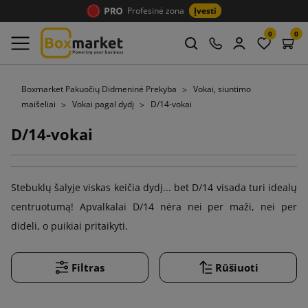
Profesinė zona
Įvesti
0
0
Boxmarket Pakuočių Didmeninė Prekyba
Vokai, siuntimo
maišeliai
Vokai pagal dydį
D/14-vokai
D/14-vokai
Stebuklų šalyje viskas keičia dydį... bet D/14 visada turi idealų
centruotumą! Apvalkalai D/14 nėra nei per maži, nei per
dideli, o puikiai pritaikyti.
Filtras
Rūšiuoti