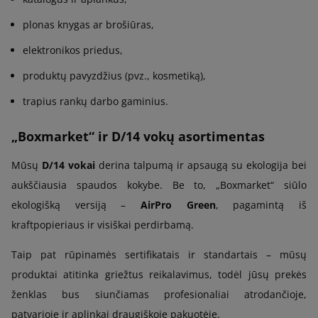
plonas knygas ar brošiūras,
elektronikos priedus,
produktų pavyzdžius (pvz., kosmetiką),
trapius rankų darbo gaminius.
„Boxmarket“ ir D/14 vokų asortimentas
Mūsų
D/14 vokai
derina talpumą ir apsaugą su ekologija bei
aukščiausia spaudos kokybe. Be to, „Boxmarket“ siūlo
ekologišką versiją –
AirPro Green
, pagamintą iš
kraftpopieriaus ir visiškai perdirbamą.
Taip pat rūpinamės sertifikatais ir standartais – mūsų
produktai atitinka griežtus reikalavimus, todėl jūsų prekės
ženklas bus siunčiamas profesionaliai atrodančioje,
patvarioje ir aplinkai draugiškoje pakuotėje.