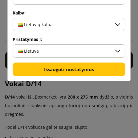
0,31 €
nuo
su PVM
Kalba:
Lietuvių kalba
Į krepšelį
Pristatymas į:
Lietuva
Išsaugoti nustatymus
Vokai D/14
D/14
vokai iš „Boxmarket“ yra
200 x 275 mm
dydžio, o vidinis
burbulinis sluoksnis apsaugo turinį nuo smūgių, vibracijų ir
drėgmės.
Todėl D/14 vokuose galite saugiai siųsti:
katalogus ir aplankus,