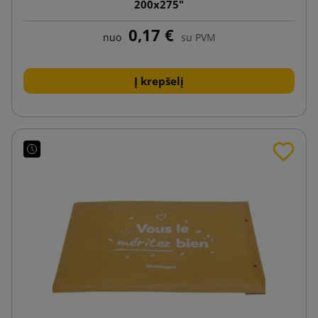
200x275"
0,17 €
nuo
su PVM
Į krepšelį