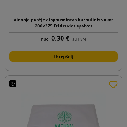
Vienoje pusėje atspausdintas burbulinis vokas
200x275 D14 rudos spalvos
0,30 €
nuo
su PVM
Į krepšelį