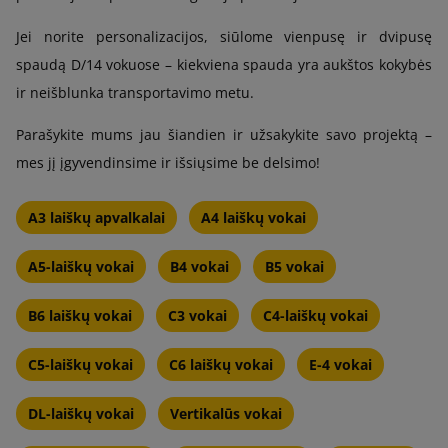
Jei norite personalizacijos, siūlome vienpusę ir dvipusę
spaudą D/14 vokuose – kiekviena spauda yra aukštos kokybės
ir neišblunka transportavimo metu.
Parašykite mums jau šiandien ir užsakykite savo projektą –
mes jį įgyvendinsime ir išsiųsime be delsimo!
A3 laiškų apvalkalai
A4 laiškų vokai
A5-laiškų vokai
B4 vokai
B5 vokai
B6 laiškų vokai
C3 vokai
C4-laiškų vokai
C5-laiškų vokai
C6 laiškų vokai
E-4 vokai
DL-laiškų vokai
Vertikalūs vokai