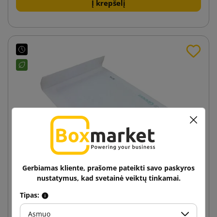
Į krepšelį
Gerbiamas kliente, prašome pateikti savo paskyros
nustatymus, kad svetainė veiktų tinkamai.
Tipas:
Balta AirPro Green D14 puslinė vokas 200x275
Asmuo