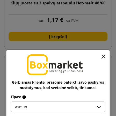
Klijų juosta su 3 spalvų atspaudu Hot-melt 48/60
1,17 €
nuo
su PVM
Į krepšelį
Gerbiamas kliente, prašome pateikti savo paskyros
nustatymus, kad svetainė veiktų tinkamai.
Tipas:
Asmuo