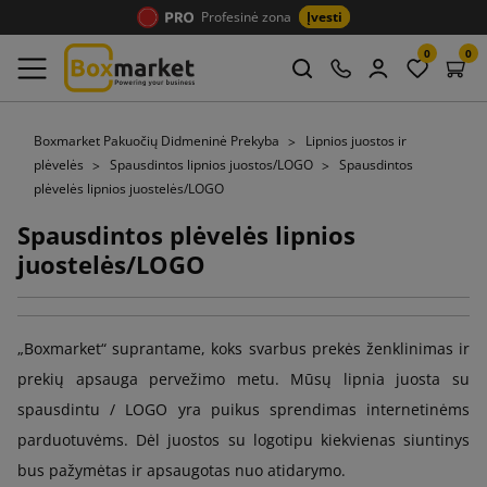
Profesinė zona
Įvesti
0
0
Boxmarket Pakuočių Didmeninė Prekyba
Lipnios juostos ir
plėvelės
Spausdintos lipnios juostos/LOGO
Spausdintos
plėvelės lipnios juostelės/LOGO
Spausdintos plėvelės lipnios
juostelės/LOGO
„Boxmarket“ suprantame, koks svarbus prekės ženklinimas ir
prekių apsauga pervežimo metu. Mūsų lipnia juosta su
spausdintu / LOGO yra puikus sprendimas internetinėms
parduotuvėms. Dėl juostos su logotipu kiekvienas siuntinys
bus pažymėtas ir apsaugotas nuo atidarymo.