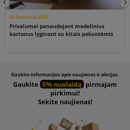
Ankstesnis
Tęs
24 kwietnia 2025
Privalumai panaudojant modelinius
kartonus lyginant su kitais pakuotėmis
Gaukite informacijos apie naujienas ir akcijas.
Gaukite
5% nuolaidą
pirmajam
pirkimui!
Sekite naujienas!