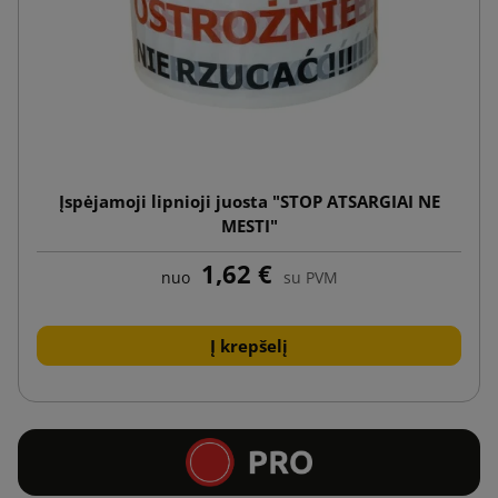
Įspėjamoji lipnioji juosta "STOP ATSARGIAI NE
MESTI"
1,62 €
nuo
su PVM
Į krepšelį