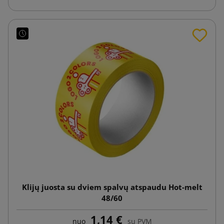
Klijų juosta su dviem spalvų atspaudu Hot-melt
48/60
1,14 €
nuo
su PVM