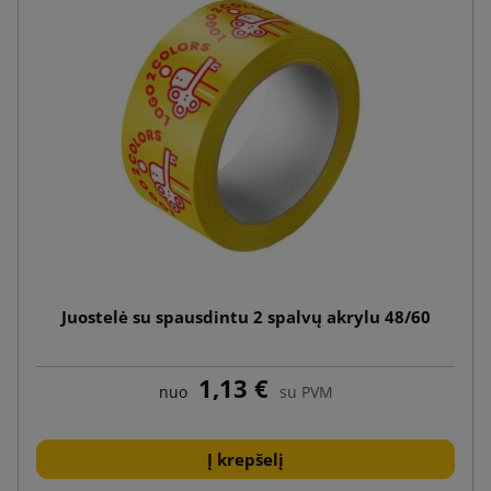
Juostelė su spausdintu 2 spalvų akrylu 48/60
1,13 €
nuo
su PVM
Į krepšelį