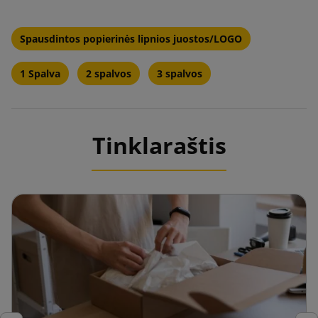
Spausdintos popierinės lipnios juostos/LOGO
1 Spalva
2 spalvos
3 spalvos
Tinklaraštis