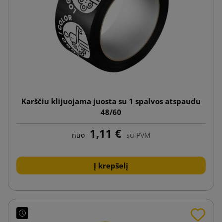
Karščiu klijuojama juosta su 1 spalvos atspaudu
48/60
1,11 €
nuo
su PVM
Į krepšelį