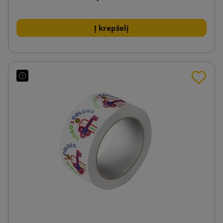
Į krepšelį