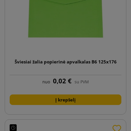
Šviesiai žalia popierinė apvalkalas B6 125x176
0,02 €
nuo
su PVM
Į krepšelį