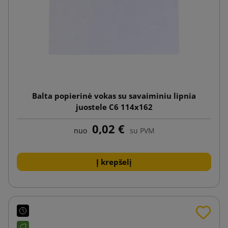
Balta popierinė vokas su savaiminiu lipnia
juostele C6 114x162
0,02 €
nuo
su PVM
Į krepšelį