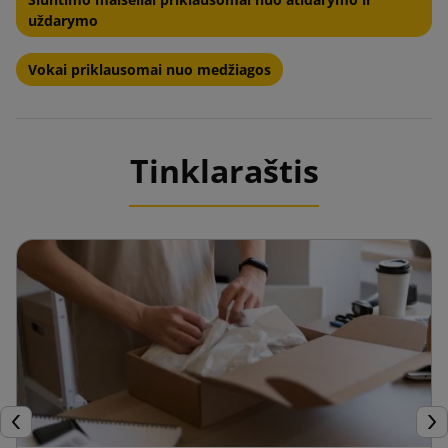
uždarymo
Vokai priklausomai nuo medžiagos
Tinklaraštis
Ankstesnis
Tęs