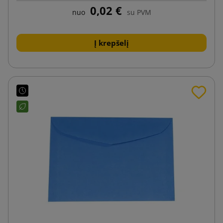
0,02 €
nuo
su PVM
Į krepšelį