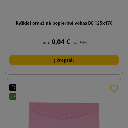
Ryškiai oranžinė popierinė vokas B6 125x176
0,04 €
nuo
su PVM
Į krepšelį