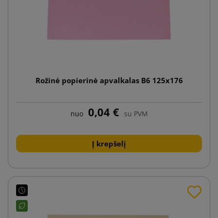
Rožinė popierinė apvalkalas B6 125x176
0,04 €
nuo
su PVM
Į krepšelį