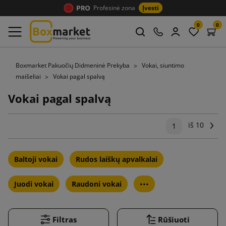
Profesinė zona
Įvesti
0
0
Boxmarket Pakuočių Didmeninė Prekyba
Vokai, siuntimo
maišeliai
Vokai pagal spalvą
Vokai pagal spalvą
iš 10
Tęs
1
Baltoji vokai
Rudos laiškų apvalkalai
...
Juodi vokai
Raudoni vokai
Filtras
Rūšiuoti