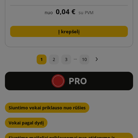
0,04 €
nuo
su PVM
Į krepšelį
…
Tęsti
1
2
3
10
Siuntimo vokai priklauso nuo rūšies
Vokai pagal dydį
Siuntimo maišeliai priklausomai nuo atidarymo ir