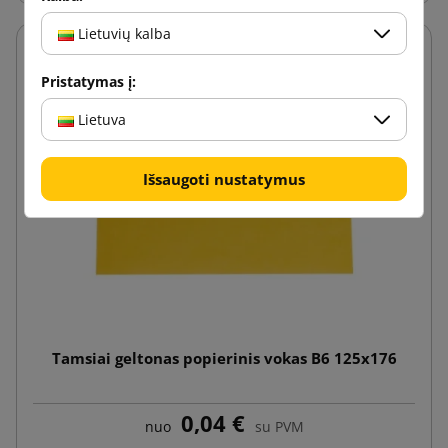
Lietuvių kalba
Pristatymas į:
Lietuva
Išsaugoti nustatymus
Tamsiai geltonas popierinis vokas B6 125x176
0,04 €
nuo
su PVM