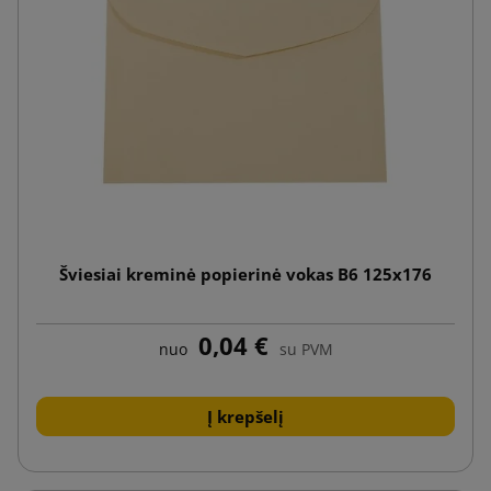
Šviesiai kreminė popierinė vokas B6 125x176
0,04 €
nuo
su PVM
Į krepšelį