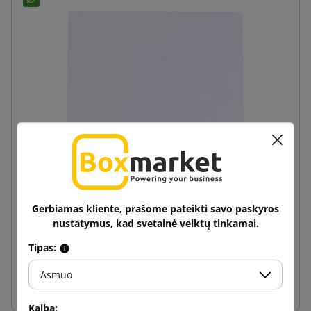
Balta popierinė C6 114x162 apvalkalas
Gerbiamas kliente, prašome pateikti savo paskyros
nustatymus, kad svetainė veiktų tinkamai.
0,02 €
nuo
su PVM
Tipas:
Asmuo
Į krepšelį
Kalba: