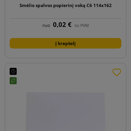
Smėlio spalvos popierinį voką C6 114x162
0,02 €
nuo
su PVM
Į krepšelį