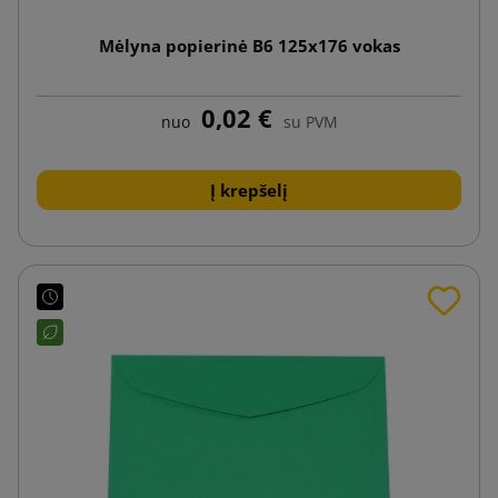
Mėlyna popierinė B6 125x176 vokas
0,02 €
nuo
su PVM
Į krepšelį