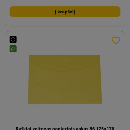
Į krepšelį
Ryškiai geltonas popierinis vokas B6 125x176