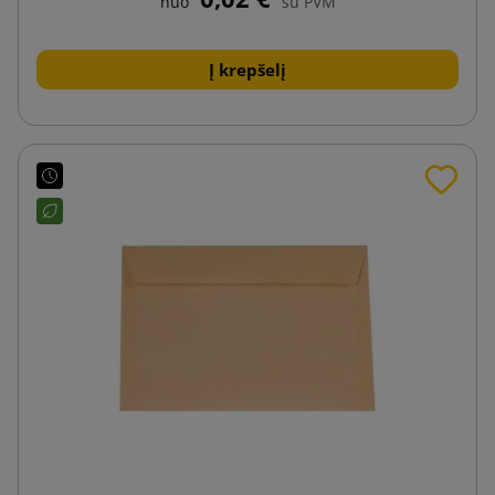
nuo
su PVM
Į krepšelį