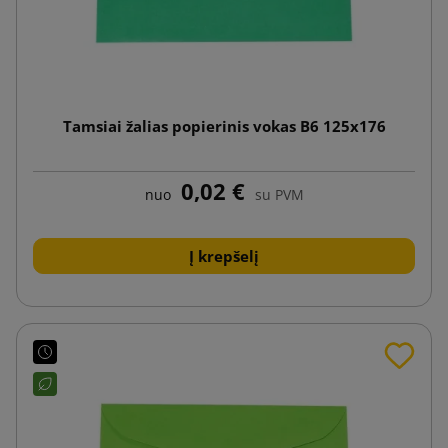
Tamsiai žalias popierinis vokas B6 125x176
0,02 €
nuo
su PVM
Į krepšelį