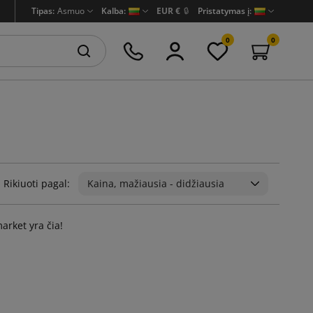
Tipas:
Asmuo
Kalba:
EUR €
🔒
Pristatymas į:
0
0
Rikiuoti pagal:
Kaina, mažiausia - didžiausia
arket yra čia!