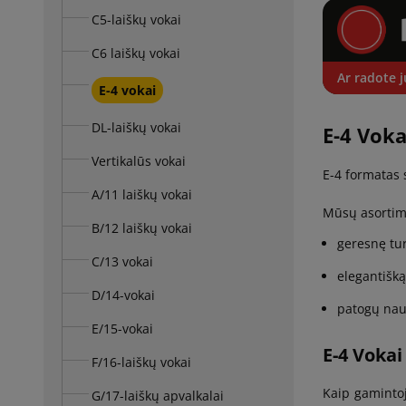
C5-laiškų vokai
C6 laiškų vokai
Ar radote j
E-4 vokai
DL-laiškų vokai
E-4 Voka
Vertikalūs vokai
E-4 formatas s
A/11 laiškų vokai
Mūsų asortime
B/12 laiškų vokai
geresnę tu
C/13 vokai
elegantišką
D/14-vokai
patogų naud
E/15-vokai
E-4 Vokai
F/16-laiškų vokai
Kaip gamintoj
G/17-laiškų apvalkalai