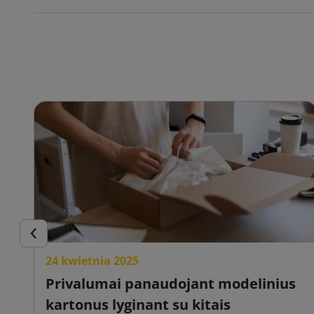
Ankstesnis
24 kwietnia 2025
Privalumai panaudojant modelinius
kartonus lyginant su kitais