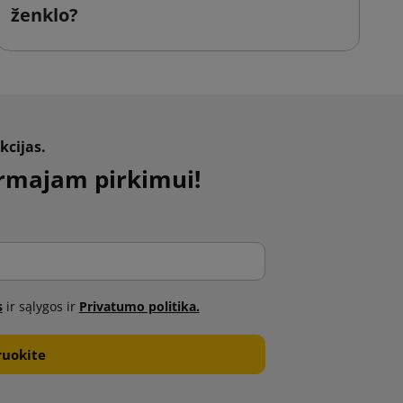
ženklo?
i
kcijas.
rmajam pirkimui!
s
ir sąlygos ir
Privatumo politika.