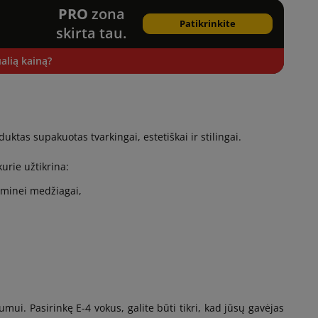
PRO
zona
Patikrinkite
skirta tau.
alią kainą?
uktas supakuotas tvarkingai, estetiškai ir stilingai.
urie užtikrina:
aminei medžiagai,
ui. Pasirinkę E-4 vokus, galite būti tikri, kad jūsų gavėjas