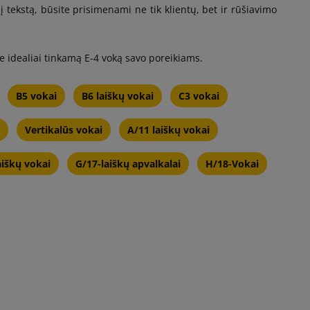
į tekstą, būsite prisimenami ne tik klientų, bet ir rūšiavimo
e idealiai tinkamą E-4 voką savo poreikiams.
B5 vokai
B6 laiškų vokai
C3 vokai
Vertikalūs vokai
A/11 laiškų vokai
aiškų vokai
G/17-laiškų apvalkalai
H/18-Vokai