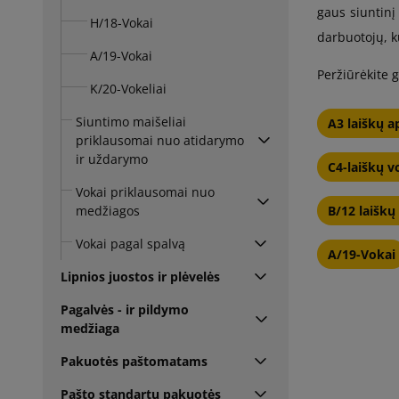
gaus siuntinį
H/18-Vokai
darbuotojų, k
A/19-Vokai
Peržiūrėkite 
K/20-Vokeliai
Siuntimo maišeliai
A3 laiškų a
priklausomai nuo atidarymo
ir uždarymo
C4-laiškų v
Vokai priklausomai nuo
medžiagos
B/12 laiškų
Vokai pagal spalvą
A/19-Vokai
Lipnios juostos ir plėvelės
Pagalvės - ir pildymo
medžiaga
Pakuotės paštomatams
Pašto standartų pakuotės