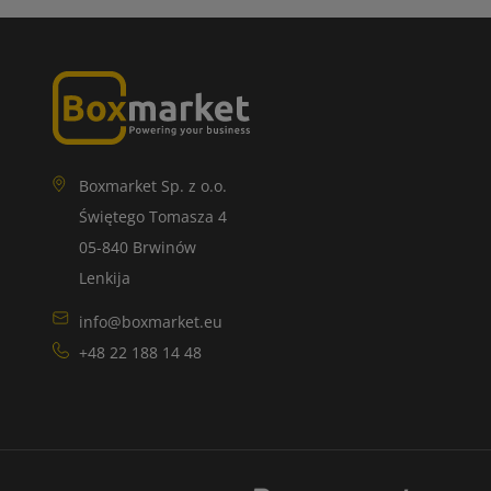
Boxmarket Sp. z o.o.
Świętego Tomasza 4
05-840 Brwinów
Lenkija
info@boxmarket.eu
+48 22 188 14 48