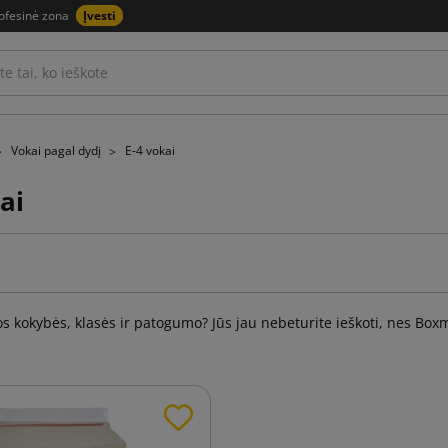
ofesinė zona
Įvesti
Vokai pagal dydį
E-4 vokai
ai
os kokybės, klasės ir patogumo? Jūs jau nebeturite ieškoti, nes Boxm