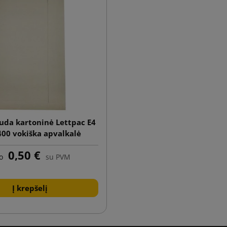
ruda kartoninė Lettpac E4
00 vokiška apvalkalė
0,50 €
o
su PVM
Į krepšelį