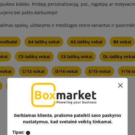
 puikios būklės. Pridėję personalizaciją, pvz., logotipą ar motyvacin
urjerio bei pašto darbuotojo!
galimas spalvų, uždarymo ir medžiagos storio variantus ir pasirinkit
pvalkalai
A4 laiškų vokai
A5-laiškų vokai
B4 vokai
okai
C5-laiškų vokai
C6 laiškų vokai
DL-laiškų vokai
 vokai
C/13 vokai
D/14-vokai
E/15-vokai
F/16-l
K/20-Vokeliai
Gerbiamas kliente, prašome pateikti savo paskyros
nustatymus, kad svetainė veiktų tinkamai.
Tipas: