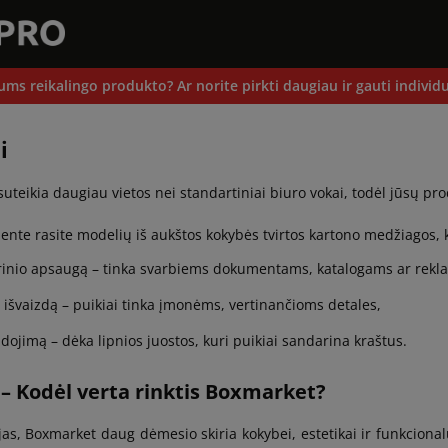
ums reikalingo produkto? Ar norite pirkti daugiau ir gauti individu
i
uteikia daugiau vietos nei standartiniai biuro vokai, todėl jūsų prod
nte rasite modelių iš aukštos kokybės tvirtos kartono medžiagos, k
rinio apsaugą – tinka svarbiems dokumentams, katalogams ar rekl
 išvaizdą – puikiai tinka įmonėms, vertinančioms detales,
ojimą – dėka lipnios juostos, kuri puikiai sandarina kraštus.
 – Kodėl verta rinktis Boxmarket?
as, Boxmarket daug dėmesio skiria kokybei, estetikai ir funkcionalum