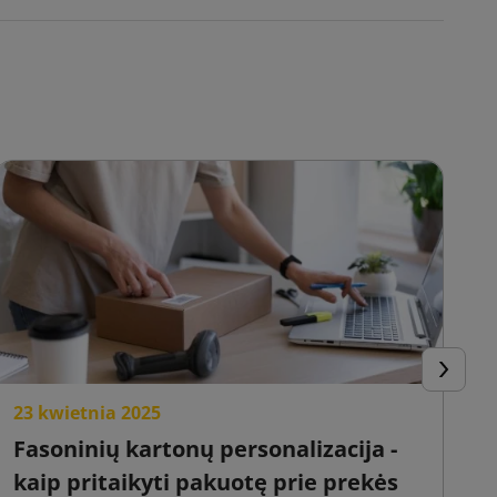
Tęsti
23 kwietnia 2025
2
Fasoninių kartonų personalizacija -
E
kaip pritaikyti pakuotę prie prekės
o