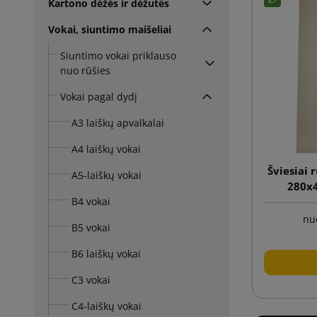
Kartono dėžės ir dėžutės
Vokai, siuntimo maišeliai
Siuntimo vokai priklauso
nuo rūšies
Vokai pagal dydį
A3 laiškų apvalkalai
A4 laiškų vokai
Šviesiai 
A5-laiškų vokai
280x4
B4 vokai
nu
B5 vokai
B6 laiškų vokai
C3 vokai
C4-laiškų vokai