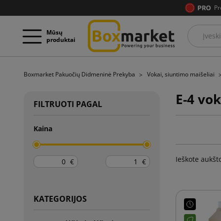
Pr
Mūsų
produktai
Boxmarket Pakuočių Didmeninė Prekyba
Vokai, siuntimo maišeliai
E-4 vok
FILTRUOTI PAGAL
Kaina
Ieškote aukšt
€
€
KATEGORIJOS