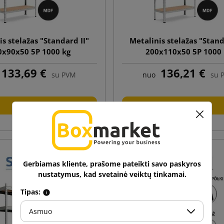
is stelažas "Standard II"
Metalinis stelažas "Stand
0x90x50 5P 1000 kg
200x110x50 5P 1000
133,69 €
136,21 €
su PVM
nuo
su 
Į krepšelį
Į krepšelį
Gerbiamas kliente, prašome pateikti savo paskyros
nustatymus, kad svetainė veiktų tinkamai.
Tipas:
Asmuo