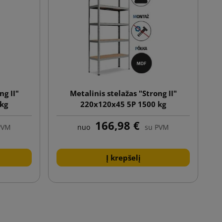
ng II"
Metalinis stelažas "Strong II"
 kg
220x120x45 5P 1500 kg
166,98 €
PVM
nuo
su PVM
Į krepšelį