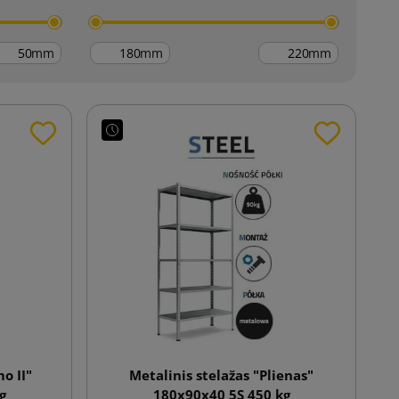
mm
mm
mm
o II"
Metalinis stelažas "Plienas"
g
180x90x40 5S 450 kg