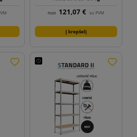
121,07 €
PVM
nuo
su PVM
Į krepšelį