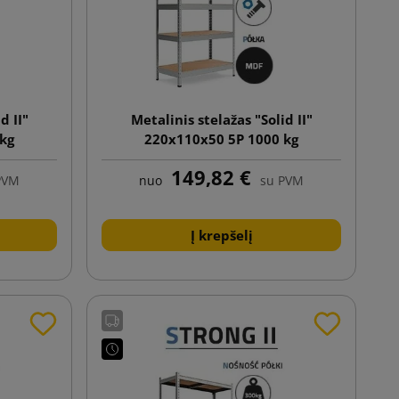
d II"
Metalinis stelažas "Solid II"
 kg
220x110x50 5P 1000 kg
149,82 €
PVM
nuo
su PVM
Į krepšelį