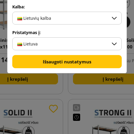
Kalba:
Lietuvių kalba
Pristatymas į:
nis stelažas "Solid II"
Metalinis stelažas "Soli
Lietuva
x110x50 5P 1000 kg
200x100x50 5P 1000
143,28 €
146,81 €
su PVM
nuo
su 
Išsaugoti nustatymus
Į krepšelį
Į krepšelį