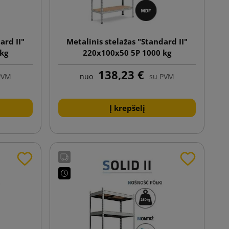
ard II"
Metalinis stelažas "Standard II"
 kg
220x100x50 5P 1000 kg
138,23 €
PVM
nuo
su PVM
Į krepšelį