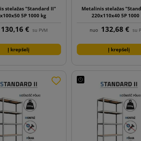
is stelažas "Standard II"
Metalinis stelažas "Stand
x100x50 5P 1000 kg
220x110x40 5P 1000
130,16 €
132,68 €
su PVM
nuo
su 
Į krepšelį
Į krepšelį