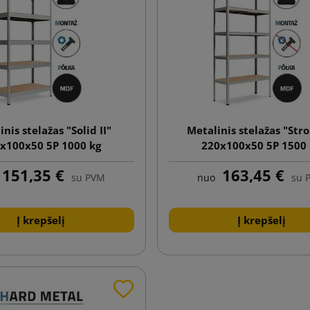
nis stelažas "Solid II"
Metalinis stelažas "Stro
x100x50 5P 1000 kg
220x100x50 5P 1500
151,35 €
163,45 €
su PVM
nuo
su 
Į krepšelį
Į krepšelį