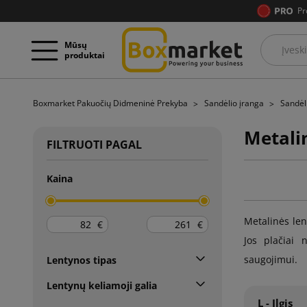
Pr
Mūsų
produktai
Boxmarket Pakuočių Didmeninė Prekyba
Sandėlio įranga
Sandėl
Metali
FILTRUOTI PAGAL
Kaina
Metalinės len
€
€
Jos plačiai
saugojimui.
Lentynos tipas
Lentynų keliamoji galia
L - Ilgis