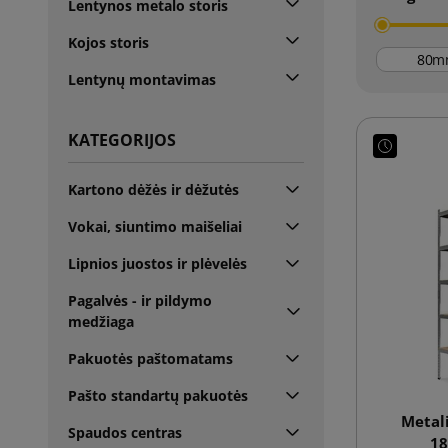
Lentynos metalo storis
Kojos storis
m
Lentynų montavimas
KATEGORIJOS
Kartono dėžės ir dėžutės
Vokai, siuntimo maišeliai
Lipnios juostos ir plėvelės
Pagalvės - ir pildymo
medžiaga
Pakuotės paštomatams
Pašto standartų pakuotės
Metali
Spaudos centras
18