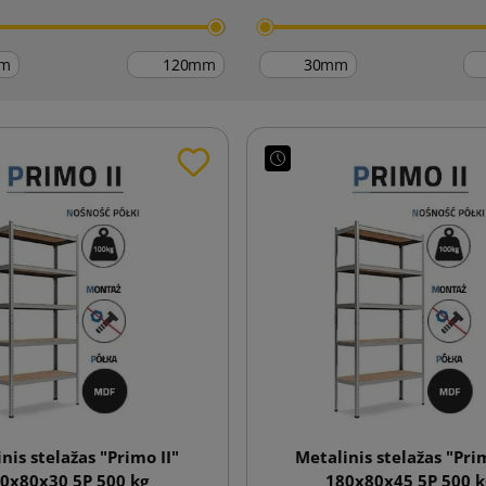
m
mm
mm
nis stelažas "Primo II"
Metalinis stelažas "Prim
0x80x30 5P 500 kg
180x80x45 5P 500 k