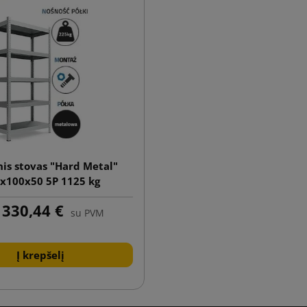
nis stovas "Hard Metal"
x100x50 5P 1125 kg
330,44 €
su PVM
Į krepšelį