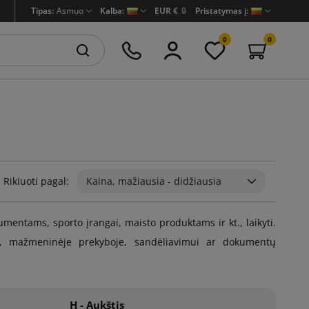
Tipas:
Asmuo
Kalba:
EUR €
🔒
Pristatymas į:
0
0
Rikiuoti pagal:
Kaina, mažiausia - didžiausia
entams, sporto įrangai, maisto produktams ir kt., laikyti.
e, mažmeninėje prekyboje, sandėliavimui ar dokumentų
H - Aukštis