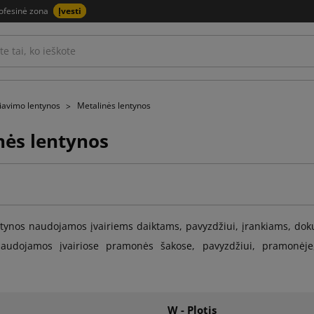
ofesinė zona
Įvesti
iavimo lentynos
Metalinės lentynos
nės lentynos
tynos naudojamos įvairiems daiktams, pavyzdžiui, įrankiams, dokum
 naudojamos įvairiose pramonės šakose, pavyzdžiui, pramonėj
W - Plotis