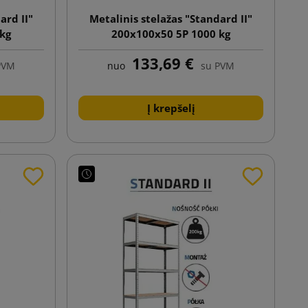
ard II"
Metalinis stelažas "Standard II"
 kg
200x100x50 5P 1000 kg
133,69 €
PVM
nuo
su PVM
Į krepšelį