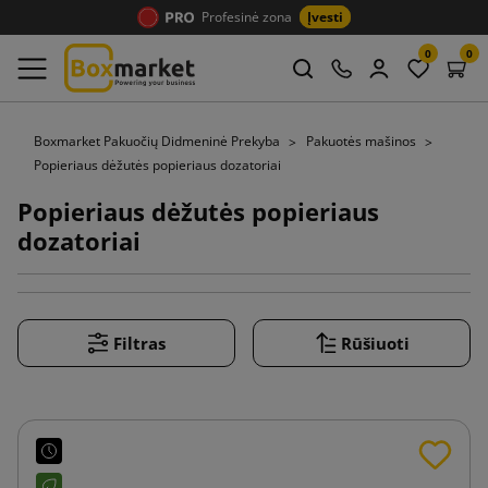
Profesinė zona
Įvesti
0
0
Boxmarket Pakuočių Didmeninė Prekyba
Pakuotės mašinos
Popieriaus dėžutės popieriaus dozatoriai
Popieriaus dėžutės popieriaus
dozatoriai
Filtras
Rūšiuoti