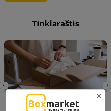
Tinklaraštis
Ankstesnis
Tęs
24 kwietnia 2025
Privalumai panaudojant modelinius