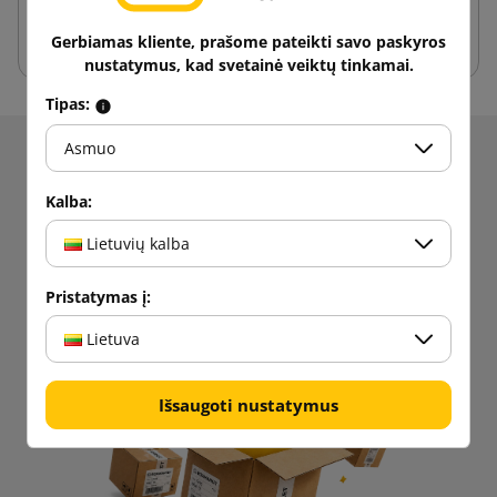
kartonus lyginant su kitais pakuotėmis
Gerbiamas kliente, prašome pateikti savo paskyros
nustatymus, kad svetainė veiktų tinkamai.
Tipas:
Asmuo
Gaukite informacijos apie naujienas ir akcijas.
Gaukite
5% nuolaidą
pirmajam
Kalba:
pirkimui!
Lietuvių kalba
Sekite naujienas!
Pristatymas į:
Lietuva
Išsaugoti nustatymus