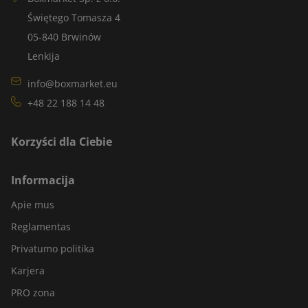
Świętego Tomasza 4
05-840 Brwinów
Lenkija
info@boxmarket.eu
+48 22 188 14 48
Korzyści dla Ciebie
Informacija
Apie mus
Reglamentas
Privatumo politika
Karjera
PRO zona