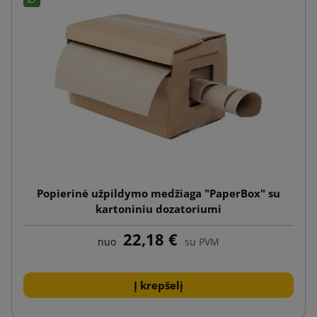
Popierinė užpildymo medžiaga "PaperBox" su
kartoniniu dozatoriumi
22,18 €
nuo
su PVM
Į krepšelį