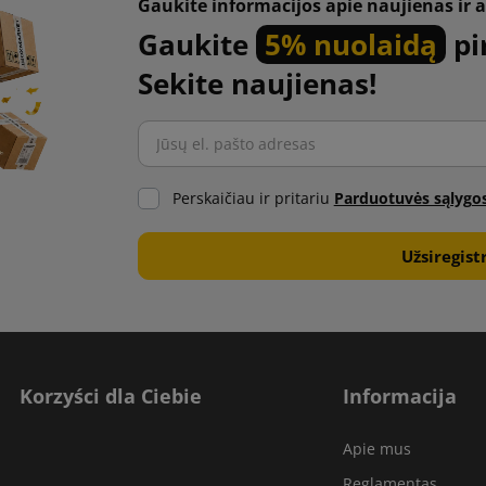
Gaukite informacijos apie naujienas ir a
Gaukite
5% nuolaidą
pi
Sekite naujienas!
Perskaičiau ir pritariu
Parduotuvės sąlygo
Korzyści dla Ciebie
Informacija
Apie mus
Reglamentas