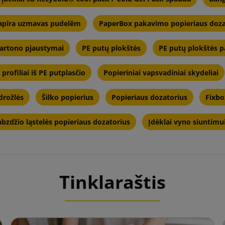
apīra uzmavas pudelēm
PaperBox pakavimo popieriaus doza
kartono pjaustymai
PE putų plokštės
PE putų plokštės 
profiliai iš PE putplasčio
Popieriniai vapsvadiniai skydeliai
drožlės
Šilko popierius
Popieriaus dozatorius
Fixbox
zdžio ląstelės popieriaus dozatorius
Įdėklai vyno siuntimu
Tinklaraštis