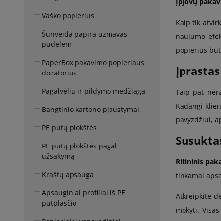
Įpjovų pakav
Vaško popierius
Kaip tik atvir
Šūnveida papīra uzmavas
naujumo efekt
pudelēm
popierius būt
PaperBox pakavimo popieriaus
Įprastas
dozatorius
Pagalvėlių ir pildymo medžiaga
Taip pat nėra
Kadangi klient
Bangtinio kartono pjaustymai
pavyzdžiui, a
PE putų plokštės
Susuktas
PE putų plokštės pagal
užsakymą
Ritininis pak
Kraštų apsauga
tinkamai apsa
Apsauginiai profiliai iš PE
Atkreipkite d
putplasčio
mokyti. Visas