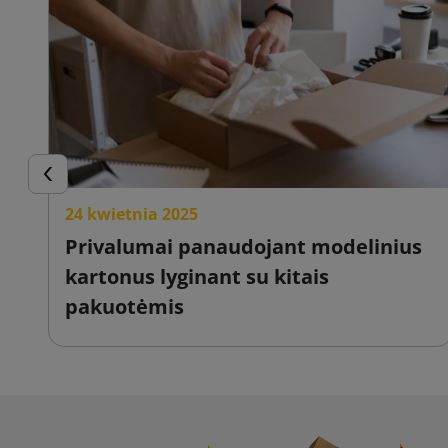
Ankstesnis
24 kwietnia 2025
Privalumai panaudojant modelinius
kartonus lyginant su kitais
pakuotėmis