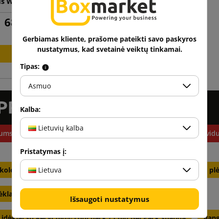
us WraPak su popieriaus
dozatoriumi
68,23 €
su PVM
Gerbiamas kliente, prašome pateikti savo paskyros
nustatymus, kad svetainė veiktų tinkamai.
Į krepšelį
Tipas:
Asmuo
Kalba:
Lietuvių kalba
ums reikalingo produkto? Ar norite pirkti daugiau ir gauti individu
Pristatymas į:
Lietuva
kologiški čipsai, skirti pakuotėms užpildyti
Oro pūslelinė pl
klai ir popieriniai pripildymai RecyCold / Cold Gel Pack
Išsaugoti nustatymus
įdėklai su RecyCold® cool pack / Cold Gel Pack spauda
Bang