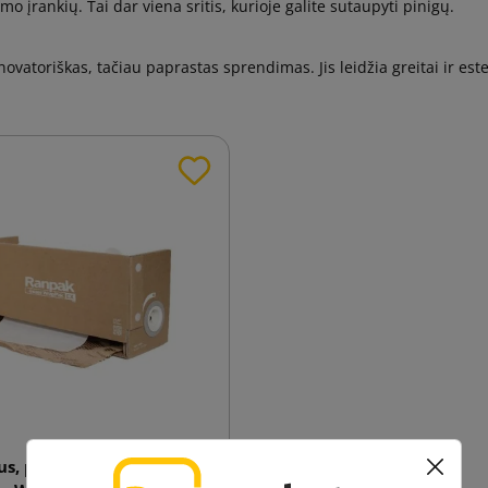
imo įrankių. Tai dar viena sritis, kurioje galite sutaupyti pinigų.
ovatoriškas, tačiau paprastas sprendimas. Jis leidžia greitai ir este
us, pjaustytas į medaus