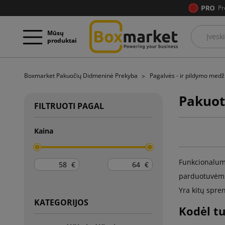
Pr
Mūsų
produktai
Boxmarket Pakuočių Didmeninė Prekyba
Pagalvės - ir pildymo med
Pakuot
FILTRUOTI PAGAL
Kaina
Funkcionaluma
€
€
parduotuvėms 
Yra kitų spre
KATEGORIJOS
Kodėl t