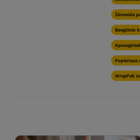
Šūnveida p
Bangtinio 
Apsauginiai 
Popieriaus 
WrapPak vab