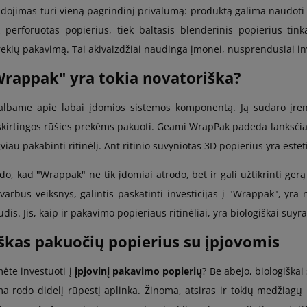
ojimas turi vieną pagrindinį privalumą: produktą galima naudoti k
k perforuotas popierius, tiek baltasis blenderinis popierius tinka
ekių pakavimą. Tai akivaizdžiai naudinga įmonei, nusprendusiai inv
Wrappak" yra tokia novatoriška?
albame apie labai įdomios sistemos komponentą. Ją sudaro įrengi
irtingos rūšies prekėms pakuoti. Geami WrapPak padeda lanksčiai pa
viau pakabinti ritinėlį. Ant ritinio suvyniotas 3D popierius yra estet
do, kad "Wrappak" ne tik įdomiai atrodo, bet ir gali užtikrinti ge
varbus veiksnys, galintis paskatinti investicijas į "Wrappak", yra n
dis. Jis, kaip ir pakavimo popieriaus ritinėliai, yra biologiškai suyra
škas pakuočių popierius su įpjovomis
ėte investuoti į
įpjovinį pakavimo popierių
? Be abejo, biologiškai
 rodo didelį rūpestį aplinka. Žinoma, atsiras ir tokių medžiagų kr