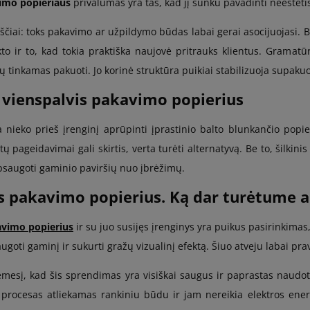
imo popieriaus
privalumas yra tas, kad jį sunku pavadinti neesteti
kščiai: toks pakavimo ar užpildymo būdas labai gerai asocijuojasi. Be
o ir to, kad tokia praktiška naujovė pritrauks klientus. Gramatūra
ų tinkamas pakuoti. Jo korinė struktūra puikiai stabilizuoja supakuo
 vienspalvis pakavimo popierius
 nieko prieš įrenginį aprūpinti įprastinio balto blunkančio popier
ų pageidavimai gali skirtis, verta turėti alternatyvą. Be to, šilkini
psaugoti gaminio paviršių nuo įbrėžimų.
 pakavimo popierius. Ką dar turėtume api
avimo popierius
ir su juo susijęs įrenginys yra puikus pasirinkimas,
ugoti gaminį ir sukurti gražų vizualinį efektą. Šiuo atveju labai pr
ėmesį, kad šis sprendimas yra visiškai saugus ir paprastas naudo
 procesas atliekamas rankiniu būdu ir jam nereikia elektros energi