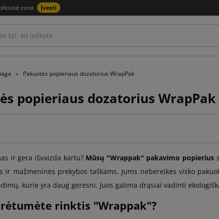
ofesinė zona
Įvesti
žiaga
Pakuotės popieriaus dozatorius WrapPak
ės popieriaus dozatorius WrapPak
s ir gera išvaizda kartu?
Mūsų "Wrappak" pakavimo popierius
s
ir mažmeninės prekybos taškams. Jums nebereikės visko pakuoti į
ndimų, kurie yra daug geresni. Juos galima drąsiai vadinti ekologišk
urėtumėte rinktis "Wrappak"?