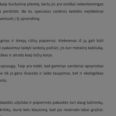
aip burbulinę plėvelę, kartu jis yra visiškai nekenksmingas
 perdirbti. Be to, specialus rankinis keitiklis neįtikėtinai
estuoti į šį sprendimą.
nys ir dviejų rūšių popierius. Kiekvienas iš jų gali būti
kavimui taikyti lankstų požiūrį. Jis turi metalinį kabliuką,
iškas ir atrodo kaip bičių korys.
rą apsaugą. Taip yra todėl, kad gaminys sandariai apvyniotas
e tik jo gera išvaizda ir laiko taupymas, bet ir ekologiškas
ntis.
 skaidūs užpildai ir popierinės pakuotės turi daug šalininkų,
itikų, kurie kels klausimą, kad jos neatrodo labai gražiai.