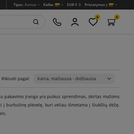
Tipas:
Asmuo
Kalba:
EUR €
🔒
Pristatymas į:
0
0
Rikiuoti pagal:
Kaina, mažiausia - didžiausia
u pakavimo įranga yra puikus sprendimas, skirtas mažoms
 burbulinę plėvelę, kuri vėliau išmetama į šiukšlių dėžę.
ais.