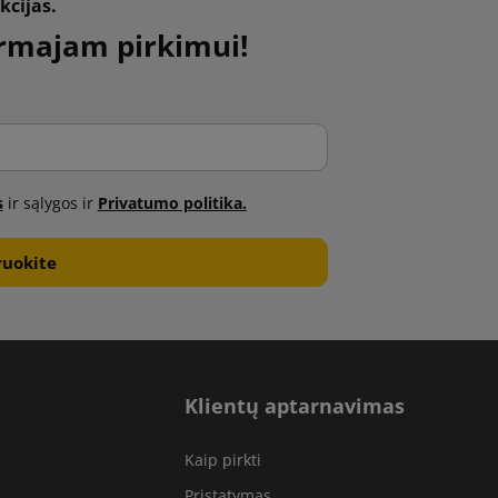
kcijas.
rmajam pirkimui!
s
ir sąlygos ir
Privatumo politika.
Klientų aptarnavimas
Kaip pirkti
Pristatymas