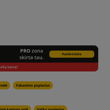
PRO
zona
Patikrinkite
skirta tau.
alią kainą?
ėvelė
Pakavimo popierius
inė kartono rolė
Vaško popierius