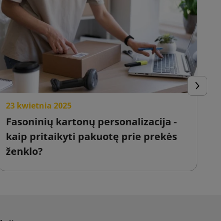
Tęsti
23 kwietnia 2025
2
Fasoninių kartonų personalizacija -
E
kaip pritaikyti pakuotę prie prekės
o
ženklo?
i