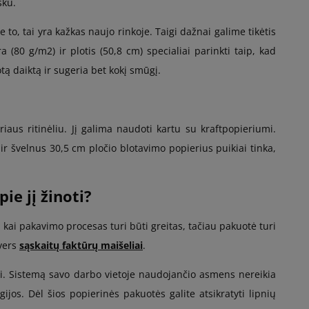
šku.
 to, tai yra kažkas naujo rinkoje. Taigi dažnai galime tikėtis
 (80 g/m2) ir plotis (50,8 cm) specialiai parinkti taip, kad
tą daiktą ir sugeria bet kokį smūgį.
iaus ritinėliu. Jį galima naudoti kartu su kraftpopieriumi.
s ir švelnus 30,5 cm pločio blotavimo popierius puikiai tinka,
e jį žinoti?
 kai pakavimo procesas turi būti greitas, tačiau pakuotė turi
avers
sąskaitų faktūrų maišeliai
.
ti. Sistemą savo darbo vietoje naudojančio asmens nereikia
jos. Dėl šios popierinės pakuotės galite atsikratyti lipnių