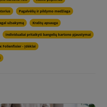
torius
Pagalvėlių ir pildymo medžiaga
pagal užsakymą
Kraštų apsauga
Individualiai pritaikyti bangelių kartono pjaustymai
 Folienfixier - Įdėklai
i