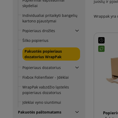
Popieriniai vapsvadiniai
juostų ir pjov
skydeliai
Individualiai pritaikyti bangelių
Wrappak yra n
kartono pjaustymai
Popieriaus drožlės
Šilko popierius
Pakuotės popieriaus
dozatorius WrapPak
Popieriaus dozatorius
Fixbox Folienfixier - Įdėklai
WrapPak vabzdžio ląstelės
popieriaus dozatorius
Įdėklai vyno siuntimui
Pakuotės paštomatams
Popieri