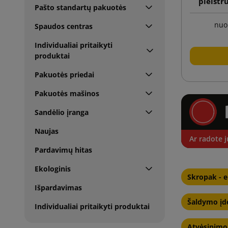
pleistr
Pašto standartų pakuotės
nuo
Spaudos centras
Individualiai pritaikyti
produktai
Pakuotės priedai
Pakuotės mašinos
Sandėlio įranga
Naujas
Ar radote j
Pardavimų hitas
Ekologinis
Skropak - e
Išpardavimas
Šaldymo įdė
Individualiai pritaikyti produktai
Atvėsinimo 