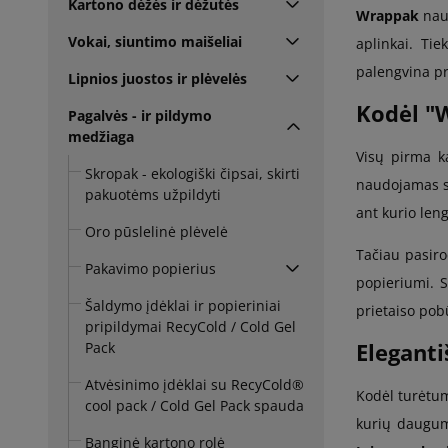
Kartono dėžės ir dėžutės
Wrappak
naud
Vokai, siuntimo maišeliai
aplinkai. Tie
palengvina pr
Lipnios juostos ir plėvelės
Kodėl "
Pagalvės - ir pildymo
medžiaga
Visų pirma k
Skropak - ekologiški čipsai, skirti
naudojamas sk
pakuotėms užpildyti
ant kurio leng
Oro pūslelinė plėvelė
Tačiau pasiro
Pakavimo popierius
popieriumi. S
Šaldymo įdėklai ir popieriniai
prietaiso pobū
pripildymai RecyCold / Cold Gel
Eleganti
Pack
Atvėsinimo įdėklai su RecyCold®
Kodėl turėtum
cool pack / Cold Gel Pack spauda
kurių dauguma
Banginė kartono rolė