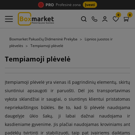
Profesinė zona
Įvesti
0
0
Boxmarket Pakuočių Didmeninė Prekyba
Lipnios juostos ir
plėvelės
Tempiamoji plėvelė
Tempiamoji plėvelė
Įtempiamoji plėvelė yra vienas iš pagrindinių elementų, skirtų
siuntiniui apsaugoti ir paruošti. Dėl jos transportavimas
vyksta sklandžiai ir saugiai, o siuntinys klientui pristatomas
nepriekaištingos būklės. Be to, kad ši plėvelė naudojama
daugelyje ūkio šakų, ji labai dažnai naudojama ir
kasdieniame gyvenime. Jis plačiai naudojamas kroviniams ant
padėklų tvirtinti ir stabilizuoti, taip pat įvairiems daiktams