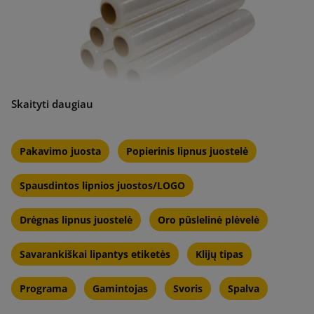
Ištempimo plėvelės specifikacijos:
Pakavimo juosta
Popierinis lipnus juostelė
Pagaminti iš plastiko arba EKO
Spausdintos lipnios juostos/LOGO
Pasirodo skaidrios ir juodos spalvos
Ekonominė
Drėgnas lipnus juostelė
Oro pūslelinė plėvelė
Stiprus
Savarankiškai lipantys etiketės
Klijų tipas
Lankstumas
Programa
Gamintojas
Svoris
Spalva