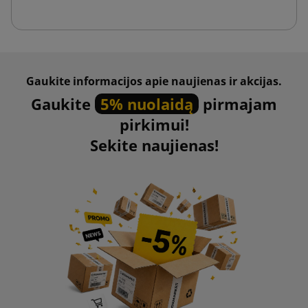
sumažinamos papildomos svorio išlaidos.
Vandeninis:
Jis apsaugo krovinius nuo drėgmės, kuri yra
svarbi vežant nepalankiomis oro sąlygomis.
Apkrovos stabilizavimas:
Atsižvelgiant į savo savybes,
Gaukite informacijos apie naujienas ir akcijas.
tempimo plėvelė yra ideali transporto metu padėklų
Gaukite
5% nuolaidą
pirmajam
apkrovos stabilizavimui.
pirkimui!
Taikymas:
Nors dažniausiai naudojamas padėklų
Sekite naujienas!
pakavimui, jis taip pat naudojamas kitose srityse, tokiose
kaip maisto pakavimas ir bagažo pakavimas.