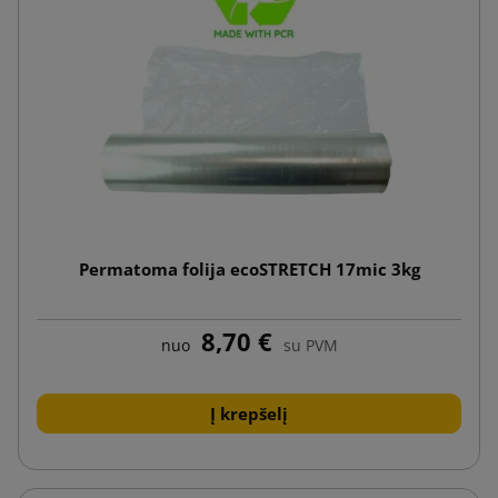
Permatoma folija ecoSTRETCH 17mic 3kg
8,70 €
nuo
su PVM
Į krepšelį