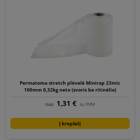
Permatoma stretch plėvelė Minirap 23mic
100mm 0,32kg neto (svoris be ritinėlio)
1,31 €
nuo
su PVM
Į krepšelį