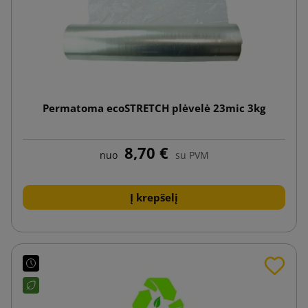
Permatoma ecoSTRETCH plėvelė 23mic 3kg
8,70 €
nuo
su PVM
Į krepšelį