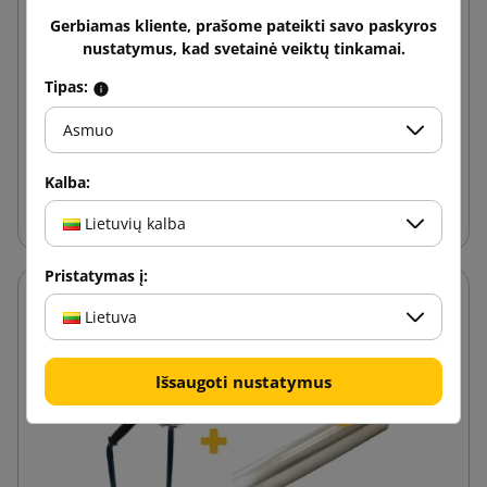
Gerbiamas kliente, prašome pateikti savo paskyros
nustatymus, kad svetainė veiktų tinkamai.
Juoda tempimo plėvelė 23mic 3kg brutto (svoris
su ritinėliu)
Tipas:
18,51 €
nuo
su PVM
Asmuo
Kalba:
Į krepšelį
Lietuvių kalba
Pristatymas į:
Lietuva
Išsaugoti nustatymus