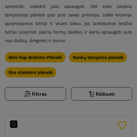
apvynioti, siekiant juos apsaugoti. Dėl savo savybių
tempiamoji plėvelė pati prie savęs prilimpa, todėl krovinys
apvyniojamas tvirtai ir visam laikui. Jos lankstumas leidžia
tvirtai suvynioti įvairių formų daiktus ir kartu apsaugoti juos
nuo dulkių, drėgmės ir purvo.
Mini Rap Brėžimo Plėvelė
Rankų tempimo plėvelė
Eko stiebimo plėvelė
Filtras
Rūšiuoti