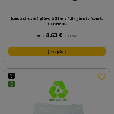
Juoda strecinė plėvelė 23mic 1,5kg bruto (svoris
su ritiniu)
8,63 €
nuo
su PVM
Į krepšelį