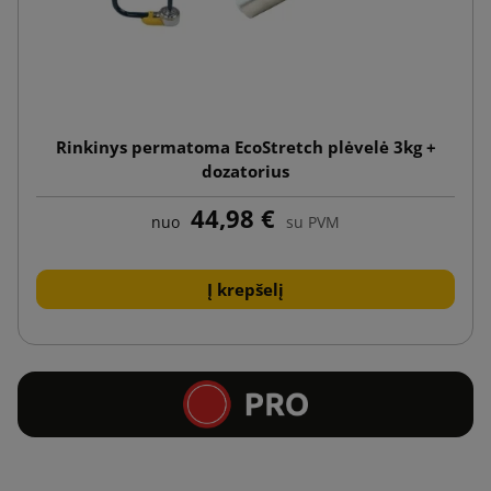
Rinkinys permatoma EcoStretch plėvelė 3kg +
dozatorius
44,98 €
nuo
su PVM
Į krepšelį