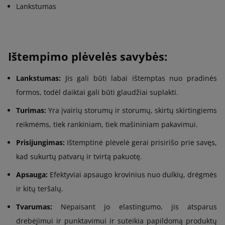
Lankstumas
Ištempimo plėvelės savybės:
Lankstumas:
Jis gali būti labai ištemptas nuo pradinės
formos, todėl daiktai gali būti glaudžiai suplakti.
Turimas:
Yra įvairių storumų ir storumų, skirtų skirtingiems
reikmėms, tiek rankiniam, tiek mašininiam pakavimui.
Prisijungimas:
Ištemptinė plėvelė gerai prisirišo prie savęs,
kad sukurtų patvarų ir tvirtą pakuotę.
Apsauga:
Efektyviai apsaugo krovinius nuo dulkių, drėgmės
ir kitų teršalų.
Tvarumas:
Nepaisant jo elastingumo, jis atsparus
drebėjimui ir punktavimui ir suteikia papildomą produktų