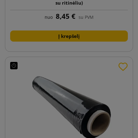
su ritinėliu)
8,45 €
nuo
su PVM
Į krepšelį