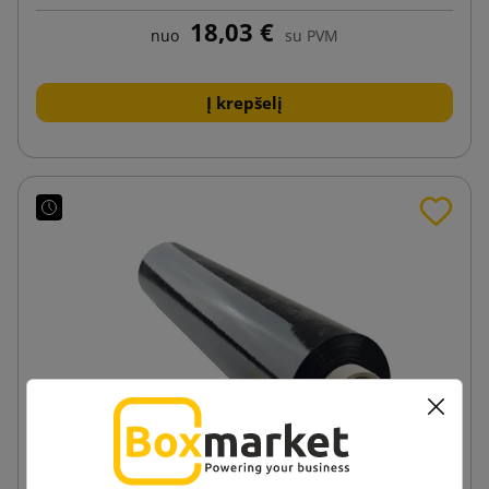
18,03 €
nuo
su PVM
Į krepšelį