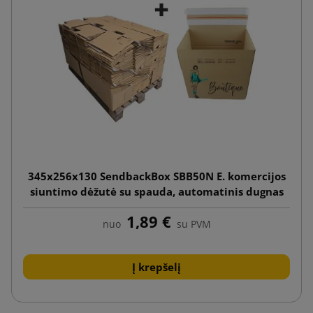
345x256x130 SendbackBox SBB50N E. komercijos
siuntimo dėžutė su spauda, automatinis dugnas
1,89 €
nuo
su PVM
Į krepšelį