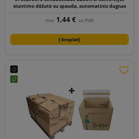
siuntimo dėžutė su spauda, automatinis dugnas
1,44 €
nuo
su PVM
Į krepšelį