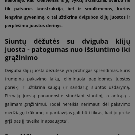
kelionėje. Kad kiekvienas iš jų vyktų sklandžiai, svarbu ne
tik patvarus konstrukcija, bet ir smulkmenos, kurios
lengvina gyvenimą, o tai užtikrina dvigubos klijų juostos ir
perplėšimo juostos derinys.
Siuntų dėžutės su dviguba klijų
juosta - patogumas nuo išsiuntimo iki
grąžinimo
Dviguba klijų juosta dėžutėse yra protingas sprendimas, kuris
trumpina pakavimo laiką, eliminuoja papildomos juostos
poreikį ir užtikrina saugų (ir sandarų) siuntos uždarymą.
Pirmąją juostą panaudosite siunčiant siuntinį, o antrąją -
galimam grąžinimui. Todėl nereikia nerimauti dėl pakavimo
medžiagų trūkumo, o pardavėjas gali būti tikras, kad jo prekė
grįš pas jį “sveika ir apsaugota”.