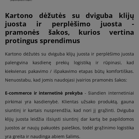
Kartono dėžutės su dviguba klijų
juosta ir perplėšimo juosta -
pramonės šakos, kurios vertina
protingus sprendimus
Kartono dėžutės su dviguba klijų juosta ir perplėšimo juosta
palengvina kasdienę prekių logistiką ir rūpinasi, kad
kiekvienas pakavimo / išpakavimo etapas būtų komfortiškas.
Nenuostabu, kad jomis naudojasi įvairios pramonės šakos:
E-commerce ir internetinė prekyba
- šiandien internetiniai
pirkimai yra kasdienybė. Klientas užsako produktą, gauna
siuntinį ir kartais nusprendžia, kad nori jį grąžinti. Dviguba
klijų juosta leidžia išsiųsti siuntinį dar kartą be papildomos
juostos ar naujų pakuotės paieškos, todėl grąžinimo logistika
yra greita ir naudinga abiem šalims.