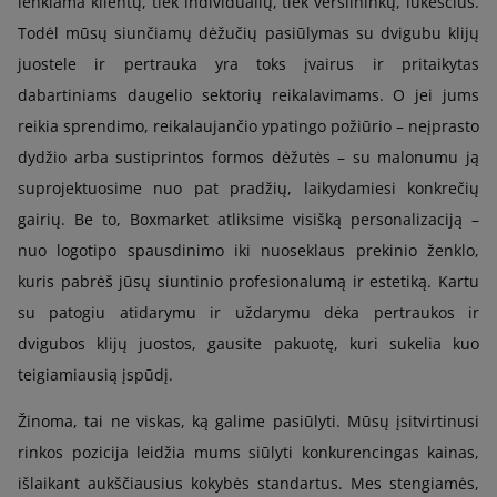
lenkiama klientų, tiek individualių, tiek verslininkų, lūkesčius.
Todėl mūsų siunčiamų dėžučių pasiūlymas su dvigubu klijų
juostele ir pertrauka yra toks įvairus ir pritaikytas
dabartiniams daugelio sektorių reikalavimams. O jei jums
reikia sprendimo, reikalaujančio ypatingo požiūrio – neįprasto
dydžio arba sustiprintos formos dėžutės – su malonumu ją
suprojektuosime nuo pat pradžių, laikydamiesi konkrečių
gairių. Be to, Boxmarket atliksime visišką personalizaciją –
nuo logotipo spausdinimo iki nuoseklaus prekinio ženklo,
kuris pabrėš jūsų siuntinio profesionalumą ir estetiką. Kartu
su patogiu atidarymu ir uždarymu dėka pertraukos ir
dvigubos klijų juostos, gausite pakuotę, kuri sukelia kuo
teigiamiausią įspūdį.
Žinoma, tai ne viskas, ką galime pasiūlyti. Mūsų įsitvirtinusi
rinkos pozicija leidžia mums siūlyti konkurencingas kainas,
išlaikant aukščiausius kokybės standartus. Mes stengiamės,