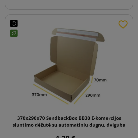
370x290x70 SendbackBox BB30 E-komercijos
siuntimo dėžutė su automatiniu dugnu, dviguba
lipnia juostele ir plėšimo juostele
1,29 €