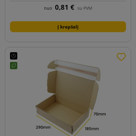
lipnia juostele ir plėšimo juostele
0,81 €
nuo
su PVM
Į krepšelį