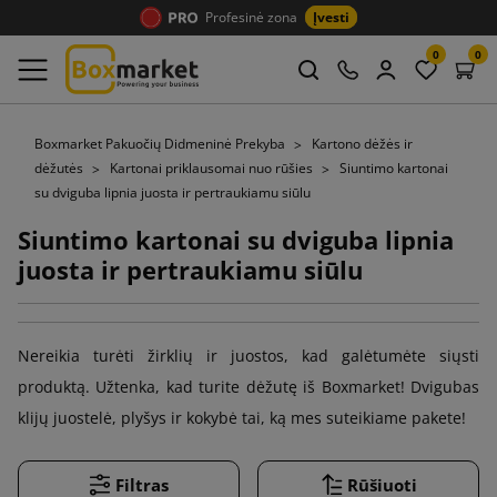
Profesinė zona
Įvesti
0
0
Boxmarket Pakuočių Didmeninė Prekyba
Kartono dėžės ir
dėžutės
Kartonai priklausomai nuo rūšies
Siuntimo kartonai
su dviguba lipnia juosta ir pertraukiamu siūlu
Siuntimo kartonai su dviguba lipnia
juosta ir pertraukiamu siūlu
Nereikia turėti žirklių ir juostos, kad galėtumėte siųsti
produktą. Užtenka, kad turite dėžutę iš Boxmarket! Dvigubas
klijų juostelė, plyšys ir kokybė tai, ką mes suteikiame pakete!
Filtras
Rūšiuoti