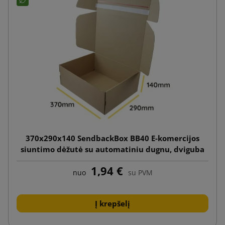
370x290x140 SendbackBox BB40 E-komercijos
siuntimo dėžutė su automatiniu dugnu, dviguba
lipnia juostele ir plėšimo juostele
1,94 €
nuo
su PVM
Į krepšelį