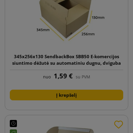
345x256x130 SendbackBox SBB50 E-komercijos
siuntimo dėžutė su automatiniu dugnu, dviguba
lipnia juostele ir plėšimo juostele
1,59 €
nuo
su PVM
Į krepšelį