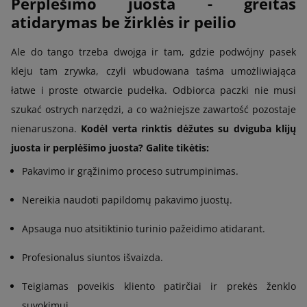
Perplėšimo juosta - greitas
atidarymas be žirklės ir peilio
Ale do tango trzeba dwojga ir tam, gdzie podwójny pasek
kleju tam zrywka, czyli wbudowana taśma umożliwiająca
łatwe i proste otwarcie pudełka. Odbiorca paczki nie musi
szukać ostrych narzędzi, a co ważniejsze zawartość pozostaje
nienaruszona.
Kodėl verta rinktis dėžutes su dviguba klijų
juosta ir perplėšimo juosta? Galite tikėtis:
Pakavimo ir grąžinimo proceso sutrumpinimas.
Nereikia naudoti papildomų pakavimo juostų.
Apsauga nuo atsitiktinio turinio pažeidimo atidarant.
Profesionalus siuntos išvaizda.
Teigiamas poveikis kliento patirčiai ir prekės ženklo
suvokimui.