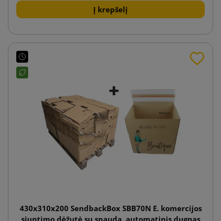
Į krepšelį
430x310x200 SendbackBox SBB70N E. komercijos
siuntimo dėžutė su spauda, automatinis dugnas