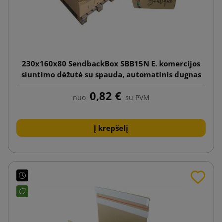
230x160x80 SendbackBox SBB15N E. komercijos
siuntimo dėžutė su spauda, automatinis dugnas
0,82 €
nuo
su PVM
Į krepšelį