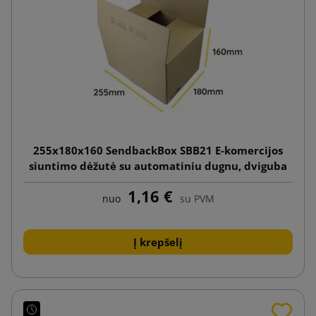
255x180x160 SendbackBox SBB21 E-komercijos
siuntimo dėžutė su automatiniu dugnu, dviguba
lipnia juostele ir plėšimo juostele
1,16 €
nuo
su PVM
Į krepšelį