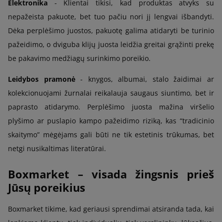
Elektronika
- Klientai tikisi, kad produktas atvyks su
nepažeista pakuote, bet tuo pačiu nori jį lengvai išbandyti.
Dėka perplėšimo juostos, pakuotę galima atidaryti be turinio
pažeidimo, o dviguba klijų juosta leidžia greitai grąžinti prekę
be pakavimo medžiagų surinkimo poreikio.
Leidybos pramonė
- knygos, albumai, stalo žaidimai ar
kolekcionuojami žurnalai reikalauja saugaus siuntimo, bet ir
paprasto atidarymo. Perplėšimo juosta mažina viršelio
plyšimo ar puslapio kampo pažeidimo riziką, kas “tradicinio
skaitymo” mėgėjams gali būti ne tik estetinis trūkumas, bet
netgi nusikaltimas literatūrai.
Boxmarket – visada žingsnis prieš
Jūsų poreikius
Boxmarket tikime, kad geriausi sprendimai atsiranda tada, kai