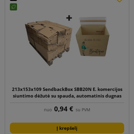
213x153x109 SendbackBox SBB20N E. komercijos
siuntimo dėžutė su spauda, automatinis dugnas
0,94 €
nuo
su PVM
Į krepšelį