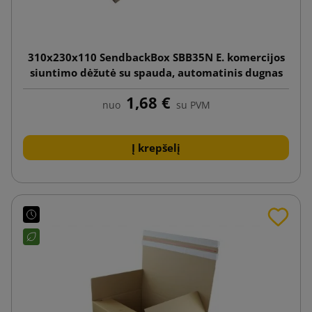
310x230x110 SendbackBox SBB35N E. komercijos
siuntimo dėžutė su spauda, automatinis dugnas
1,68 €
nuo
su PVM
Į krepšelį