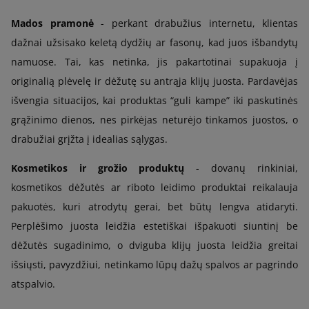
Mados pramonė
- perkant drabužius internetu, klientas
dažnai užsisako keletą dydžių ar fasonų, kad juos išbandytų
namuose. Tai, kas netinka, jis pakartotinai supakuoja į
originalią plėvelę ir dėžutę su antrąja klijų juosta. Pardavėjas
išvengia situacijos, kai produktas “guli kampe” iki paskutinės
grąžinimo dienos, nes pirkėjas neturėjo tinkamos juostos, o
drabužiai grįžta į idealias sąlygas.
Kosmetikos ir grožio produktų
- dovanų rinkiniai,
kosmetikos dėžutės ar riboto leidimo produktai reikalauja
pakuotės, kuri atrodytų gerai, bet būtų lengva atidaryti.
Perplėšimo juosta leidžia estetiškai išpakuoti siuntinį be
dėžutės sugadinimo, o dviguba klijų juosta leidžia greitai
išsiųsti, pavyzdžiui, netinkamo lūpų dažų spalvos ar pagrindo
atspalvio.