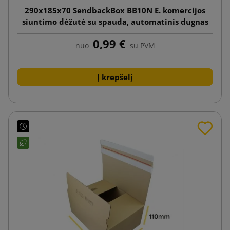
290x185x70 SendbackBox BB10N E. komercijos
siuntimo dėžutė su spauda, automatinis dugnas
0,99 €
nuo
su PVM
Į krepšelį