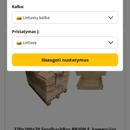
Kalba:
Į krepšelį
Lietuvių kalba
Pristatymas į:
Lietuva
Išsaugoti nustatymus
370x290x70 SendbackBox BB30N E. komercijos