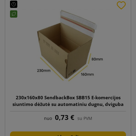
230x160x80 SendbackBox SBB15 E-komercijos
siuntimo dėžutė su automatiniu dugnu, dviguba
lipnia juostele ir plėšimo juostele
0,73 €
nuo
su PVM