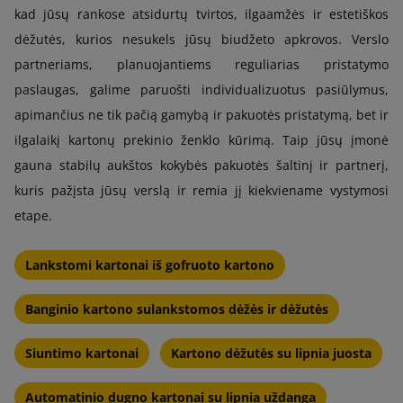
kad jūsų rankose atsidurtų tvirtos, ilgaamžės ir estetiškos
dėžutės, kurios nesukels jūsų biudžeto apkrovos. Verslo
partneriams, planuojantiems reguliarias pristatymo
paslaugas, galime paruošti individualizuotus pasiūlymus,
apimančius ne tik pačią gamybą ir pakuotės pristatymą, bet ir
ilgalaikį kartonų prekinio ženklo kūrimą. Taip jūsų įmonė
gauna stabilų aukštos kokybės pakuotės šaltinį ir partnerį,
kuris pažįsta jūsų verslą ir remia jį kiekviename vystymosi
etape.
Lankstomi kartonai iš gofruoto kartono
Banginio kartono sulankstomos dėžės ir dėžutės
Siuntimo kartonai
Kartono dėžutės su lipnia juosta
Automatinio dugno kartonai su lipnia uždanga