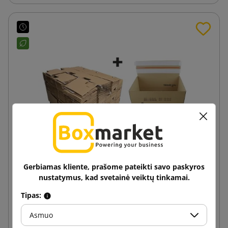
Gerbiamas kliente, prašome pateikti savo paskyros
nustatymus, kad svetainė veiktų tinkamai.
255x180x160 SendbackBox SBB21N E. komercijos
siuntimo dėžutė su spauda, automatinis dugnas
Tipas:
1,42 €
Asmuo
nuo
su PVM