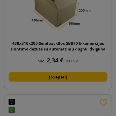
430x310x200 SendbackBox SBB70 E-komercijos
siuntimo dėžutė su automatiniu dugnu, dviguba
lipnia juostele ir plėšimo juostele
2,34 €
nuo
su PVM
Į krepšelį