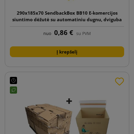
290x185x70 SendbackBox BB10 E-komercijos
siuntimo dėžutė su automatiniu dugnu, dviguba
lipnia juostele ir plėšimo juostele
0,86 €
nuo
su PVM
Į krepšelį