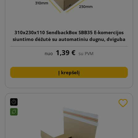
310x230x110 SendbackBox SBB35 E-komercijos
siuntimo dėžutė su automatiniu dugnu, dviguba
lipnia juostele ir plėšimo juostele
1,39 €
nuo
su PVM
Į krepšelį