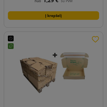
nuo
su PVM
Į krepšelį