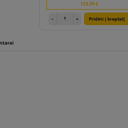
123,50 €
−
+
Pridėti į krepšelį
tarai