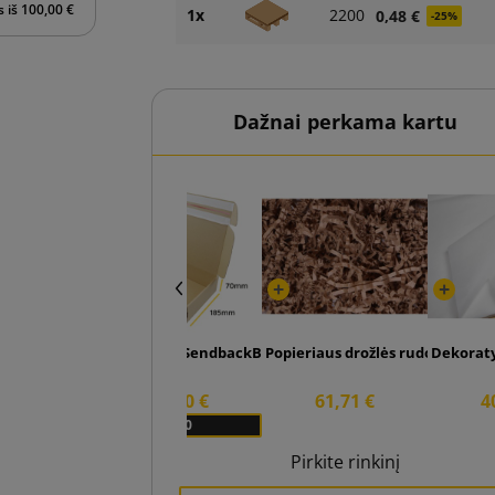
iš 100,00 €
1x
2200
0,48 €
-25%
Dažnai perkama kartu
290x185x70 SendbackBox BB10 E-komercijos siuntimo dėž
Popieriaus drožlės rudos spalvos
Dekoraty
2
20,80 €
61,71 €
4
x 20
Pirkite rinkinį