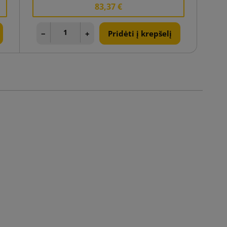
83,37 €
−
+
Pridėti į krepšelį