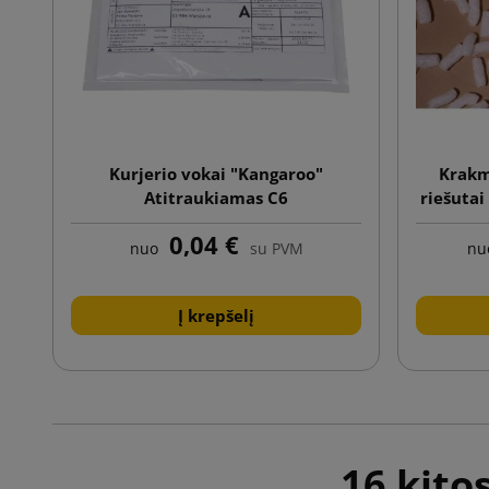
Kurjerio vokai "Kangaroo"
Krakm
Atitraukiamas C6
riešutai
0,04 €
nuo
su PVM
nu
Į krepšelį
16 kito