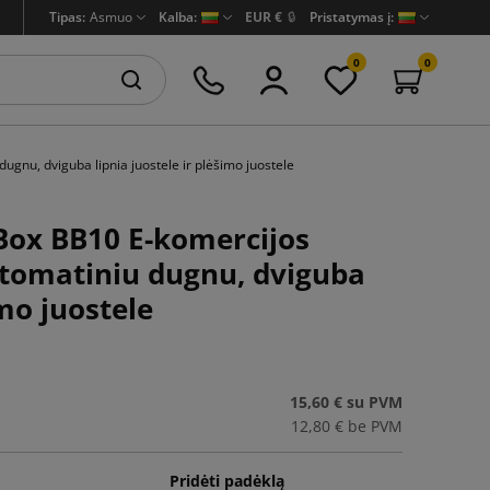
Tipas:
Asmuo
Kalba:
EUR €
🔒
Pristatymas į:
0
0
nu, dviguba lipnia juostele ir plėšimo juostele
ox BB10 E-komercijos
utomatiniu dugnu, dviguba
imo juostele
15,60 €
su PVM
12,80 €
be PVM
Pridėti padėklą