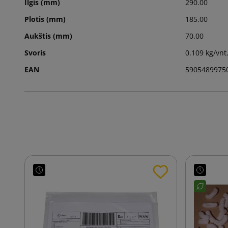
Ilgis (mm)
290.00
Plotis (mm)
185.00
Aukštis (mm)
70.00
Svoris
0.109 kg/vnt
EAN
5905489975