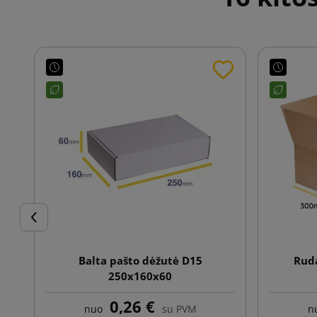
Ankstesnis
Balta pašto dėžutė D15
Ruda
250x160x60
0,26 €
nuo
su PVM
n