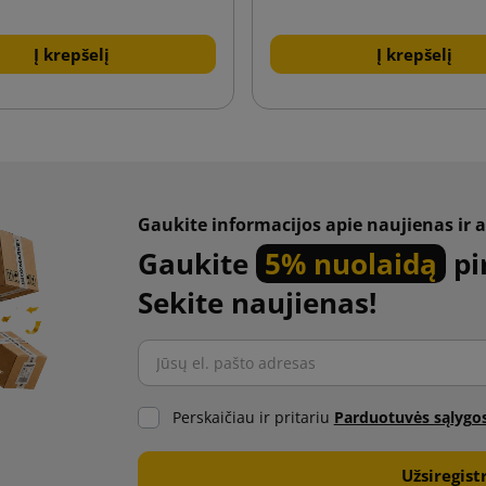
Į krepšelį
Į krepšelį
Gaukite informacijos apie naujienas ir a
Gaukite
5% nuolaidą
pi
Sekite naujienas!
Perskaičiau ir pritariu
Parduotuvės sąlygo