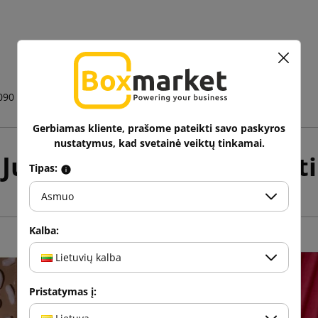
.
090
Gerbiamas kliente, prašome pateikti savo paskyros
nustatymus, kad svetainė veiktų tinkamai.
Jums taip pat gali patikti
Tipas:
Asmuo
Kalba:
Lietuvių kalba
Pristatymas į: