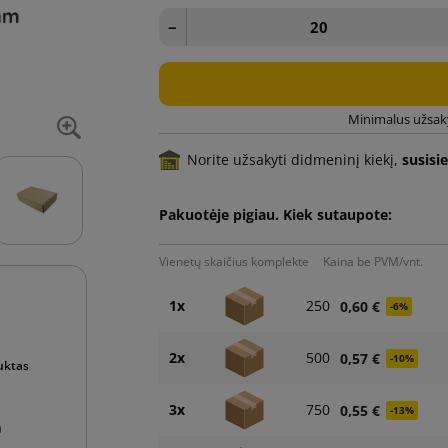
−
Minimalus užsaky
Norite užsakyti didmeninį kiekį,
susisi
Pakuotėje pigiau. Kiek sutaupote:
Vienetų skaičius komplekte
Kaina be PVM/vnt.
1x
250
0,60 €
-6%
2x
500
0,57 €
-10%
uktas
3x
750
0,55 €
-13%