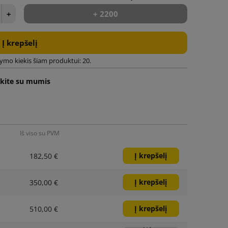
+
+ 2200
Į krepšelį
mo kiekis šiam produktui: 20.
ekite su mumis
Iš viso su PVM
Į krepšelį
182,50 €
Į krepšelį
350,00 €
Į krepšelį
510,00 €