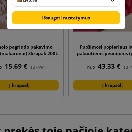
Lietuva
Išsaugoti nustatymus
olo pagrindo pakavimo
Puošimosi popieriaus la
 (makaronai) Skropak 200L
pakuotiems peonijoms (
240 vnt.)
15,69 €
43,33 €
o
su PVM
nuo
su 
Į krepšelį
Į krepšelį
s prekės toje pačioje kateg