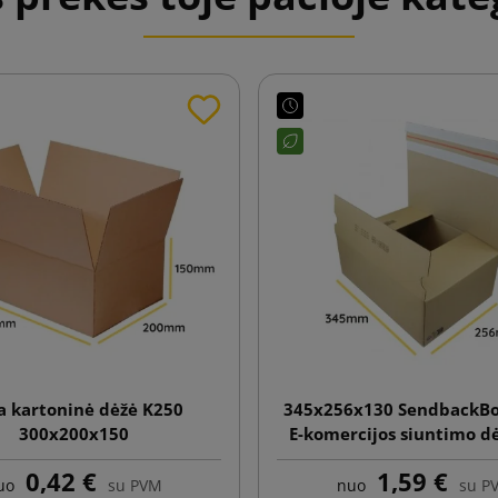
 kartoninė dėžė K250
345x256x130 SendbackBo
300x200x150
E-komercijos siuntimo d
automatiniu dugnu, dvigu
0,42 €
1,59 €
juostele ir plėšimo ju
uo
su PVM
nuo
su P