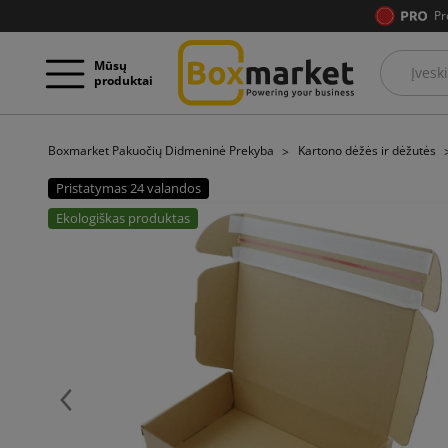
Pr
Mūsų
produktai
Boxmarket Pakuočių Didmeninė Prekyba
Kartono dėžės ir dėžutės
Pristatymas 24 valandos
Ekologiškas produktas
Ankstesnis