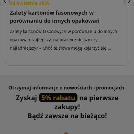
24 kwietnia 2025
Poprzedni
Nas
przechowywania.
Zalety kartonów fasonowych w
porównaniu do innych opakowań
Wykorzystanie dyspensera sprawia, że pakowanie paczek
przebiega znacznie szybciej i efektywniej niż dotychczas.
Zalety kartonów fasonowych w porównaniu do innych
Dzięki niemu zapakowane przesyłki będą wyglądać
opakowań Najlepszy, najpraktyczniejszy czy
profesjonalnie i estetycznie.
najładniejszy? – Choć te słowa mogą kojarzyć się ...
Dyspenser do taśmy papierowej
klejonej na mokro
Dyspenser do taśmy papierowej klejonej na mokro
służy do
Otrzymuj informacje o nowościach i promocjach.
rozcinania, aktywowania i aplikowania taśmy papierowej,
Zyskaj
5% rabatu
na pierwsze
której warstwa przylepna jest mobilizowana za pomocą wody.
zakupy!
Te akcesoria do pakowania są szeroko wykorzystywane w
Bądź zawsze na bieżąco!
spedycji towarów oraz procesach produkcyjnych. To pewna
alternatywa dla dotychczas znanych urządzeń do pakowania
produktów.