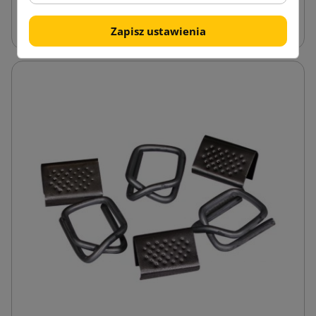
Dyspensery do papieru pakowego
Zapisz ustawienia