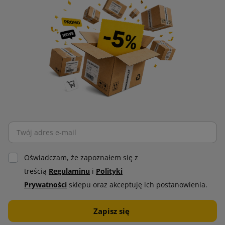
Dyspenser ActivaWrap
Dyspenser ActivaWrap
został stworzony jako alternatywne
rozwiązanie dla
folii bąbelkowej
. To ekologiczne urządzenie
do pakowania zaprojektowano by ułatwić pakowanie oraz
poprawić jego wydajność.
Co więcej, ten dyspenser jest używanym razem z papierem
ActivaWrap, dzięki czemu eliminuje potrzebę stosowania
taśmy lub kleju. Materiał pakowy został stworzony na
zasadzie plastra miodu, co oznacza, że łączy się sam ze sobą i
Oświadczam, że zapoznałem się z
dzięki temu zapewnia efektywną amortyzację dla pakowanych
treścią
Regulaminu
i
Polityki
produktów.
Prywatności
sklepu oraz akceptuję ich postanowienia.