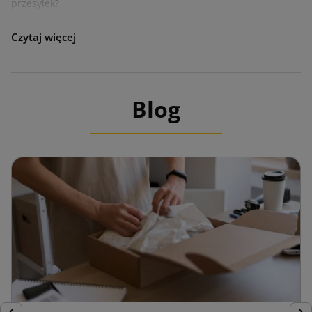
przesyłek?
Dyspenser do taśmy klejącej
Dyspenser do taśmy klejącej
jest stosowany do łatwego i
precyzyjnego nakładania jej na wybrane powierzchnie. Te
Blog
urządzenia do pakowania są wykorzystywane w przemyśle,
biurach i magazynach. Ich szerokie zastosowanie sprawia, że
są nieodłącznym elementem zabezpieczenia przesyłek i
produktów.
Dyspenser do folii stretch
Dyspenser do folii stretch
to praktyczne urządzenie
ułatwiające pakowanie produktów. Jest wyposażony w
ergonomiczne uchwyty, które umożliwiają precyzyjne i
równomierne naciągnięcie folii, tak aby zapewnić ochronę i
stabilność przedmiotu podczas transportu czy