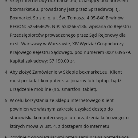
Sklep internetowy boxmarket.eu, działający pod adresem
boxmarket.eu, prowadzony jest przez Sprzedawcę, tj.
Boxmarket Sp z o. o. ul. Św. Tomasza 4 05-840 Brwinów
REGON: 525464629, NIP: 5342665136, wpisaną do Rejestru
Przedsiębiorców prowadzonego przez Sąd Rejonowy dla
m.st. Warszawy w Warszawie, XIV Wydział Gospodarczy
Krajowego Rejestru Sądowego, pod numerem 0001039579.
Kapitał zakładowy: 57 150,00 zł.
Aby złożyć Zamówienie w Sklepie boxmarket.eu, Klient
musi posiadać komputer stacjonarny lub laptop, bądź
urządzenie mobilne (np. smartfon, tablet).
W celu korzystania ze Sklepu internetowego Klient
powinien we własnym zakresie uzyskać dostęp do
stanowiska komputerowego lub urządzenia końcowego, o
których mowa w ust. 4, z dostępem do Internetu.
Zgodnie z obowiązującymi przepisami prawa Sprzedawca