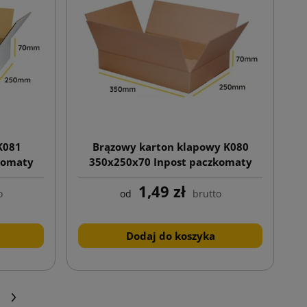
K081
Brązowy karton klapowy K080
komaty
350x250x70 Inpost paczkomaty
gabaryt A
1,49 zł
o
od
brutto
Dodaj do koszyka
Następny