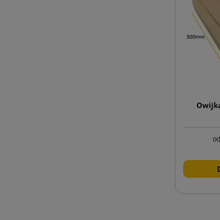
Owijka
o