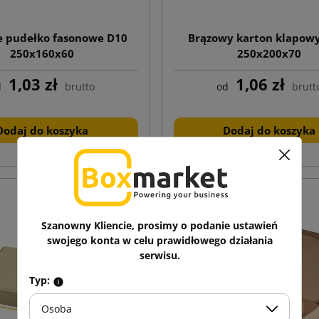
 pudełko fasonowe D10
Brązowy karton klapow
250x160x60
250x200x70
1,03 zł
1,06 zł
d
brutto
od
brutt
Dodaj do koszyka
Dodaj do koszyka
Szanowny Kliencie, prosimy o podanie ustawień
swojego konta w celu prawidłowego działania
serwisu.
Typ:
Osoba