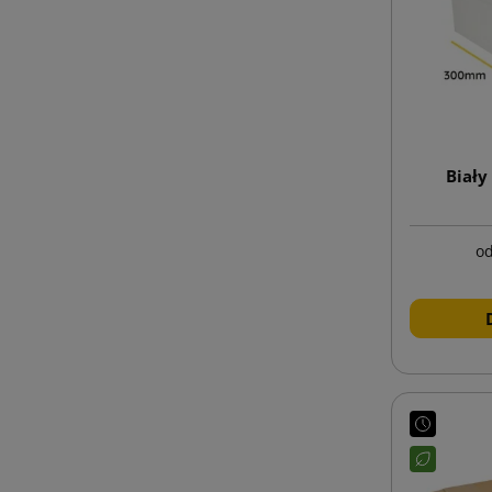
Biały
o