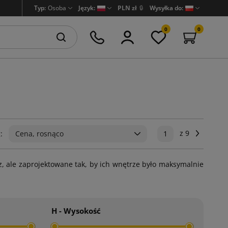
Typ:
Osoba
Język:
PLN zł
🔒
Wysyłka do:
0
0
z 9
Następ
:
Cena, rosnąco
1
, ale zaprojektowane tak, by ich wnętrze było maksymalnie
H - Wysokość