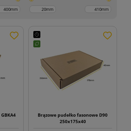
mm
mm
mm
e GBKA4
Brązowe pudełko fasonowe D90
250x175x40