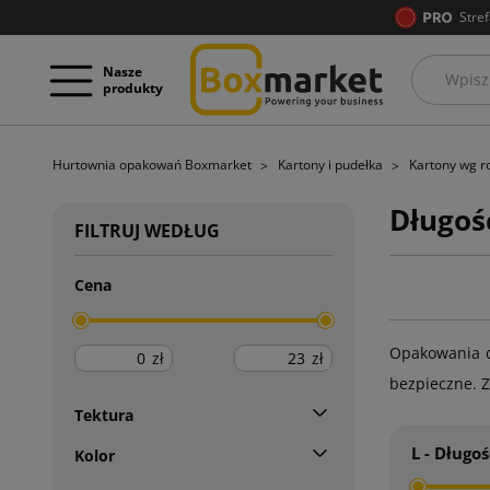
Stref
Nasze
produkty
Hurtownia opakowań Boxmarket
Kartony i pudełka
Kartony wg 
Długoś
FILTRUJ WEDŁUG
Cena
Opakowania d
zł
zł
bezpieczne. Z
Tektura
L - Długoś
Kolor