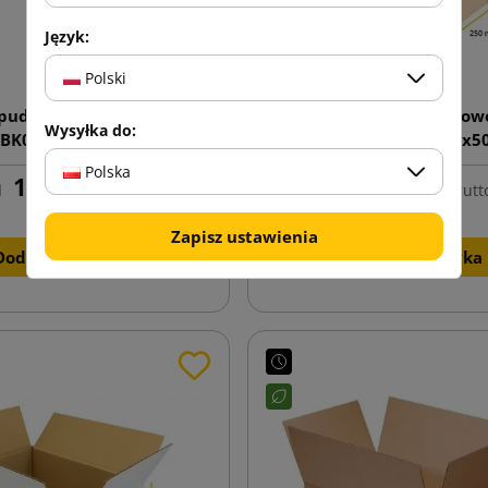
Język:
Polski
 pudełko pocztowe MAXI
Płaskie pudełko pocztow
Wysyłka do:
BK02 320x225x49
MBKA4 350x250x5
Polska
1,08 zł
1,16 zł
d
brutto
od
brutt
Zapisz ustawienia
Dodaj do koszyka
Dodaj do koszyka