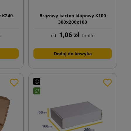
y K240
Brązowy karton klapowy K100
300x200x100
1,06 zł
o
od
brutto
Dodaj do koszyka