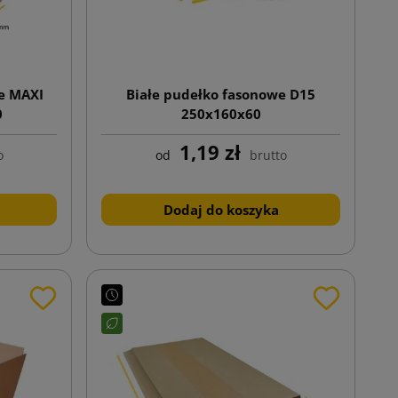
e MAXI
Białe pudełko fasonowe D15
0
250x160x60
1,19 zł
o
od
brutto
Dodaj do koszyka