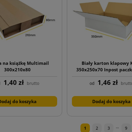
 na książkę Multimail
Biały karton klapowy 
300x210x80
350x250x70 Inpost pacz
gabaryt A
1,40 zł
1,46 zł
d
brutto
od
brutt
Dodaj do koszyka
Dodaj do koszyka
…
1
2
3
9