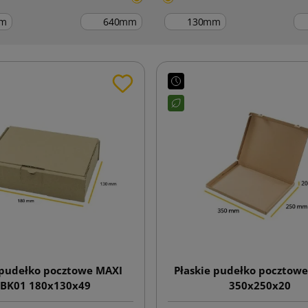
m
mm
mm
 pudełko pocztowe MAXI
Płaskie pudełko pocztow
BK01 180x130x49
350x250x20