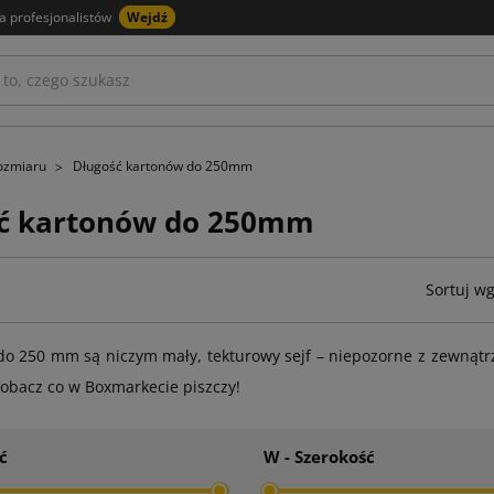
a profesjonalistów
Wejdź
rozmiaru
Długość kartonów do 250mm
ć kartonów do 250mm
Sortuj wg
o 250 mm są niczym mały, tekturowy sejf – niepozorne z zewnątrz
obacz co w Boxmarkecie piszczy!
ć
W - Szerokość