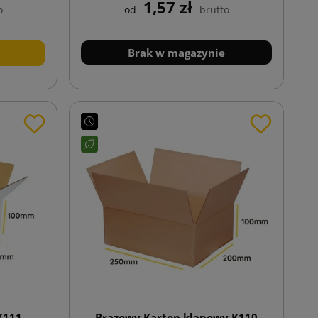
1,57 zł
o
od
brutto
Brak w magazynie
K111
Brązowy Karton klapowy K110