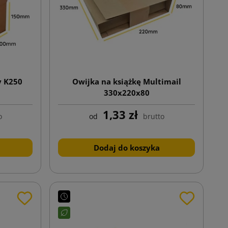
y K250
Owijka na książkę Multimail
330x220x80
1,33 zł
o
od
brutto
Dodaj do koszyka