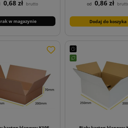
0,68 zł
0,86 zł
d
brutto
od
brutt
rak w magazynie
Dodaj do koszyka
y karton klapowy K105
Biały karton klapowy 