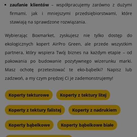
zaufanie klientów
– współpracujemy zarówno z dużymi
firmami, jak i mniejszymi przedsiębiorstwami, które
stawiają na sprawdzone rozwiązania.
Wybierając Boxmarket, zyskujesz nie tylko dostęp do
ekologicznych kopert AirPro Green, ale przede wszystkim
partnera, który wspiera Twój biznes na każdym etapie – od
pakowania po budowanie pozytywnego wizerunku marki.
Masz ochotę przetestować te eko-bąbelki? Napisz lub
zadzwoń, a my czym prędzej Ci je zademonstrujemy!
Koperty tekturowe
Koperty z tektury litej
Koperty z tektury falistej
Koperty z nadrukiem
Koperty bąbelkowe
Koperty bąbelkowe białe