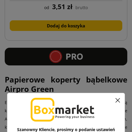
3,51 zł
od
brutto
Dodaj do koszyka
Papierowe koperty bąbelkowe
Airpro Green
Ekologicznie musi znaczyć także praktycznie – to zasada, którą
kierowaliśmy się, tworząc papierowe koperty bąbelkowe
AirPro Green. To rozwiązanie dla firm i osób prywatnych,
które chcą zadbać o środowisko, a jednocześnie nie
Szanowny Kliencie, prosimy o podanie ustawień