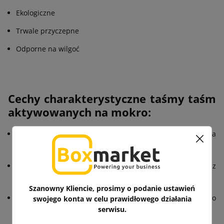
Ekologiczne
Trwale przyczepne
Odporne na wilgoć
Cechy charakterystyczne taśmy taśm
aktywowanych na mokro:
Łatwość użycia:
Prosta w obsłudze, nie wymaga
specjalnych umiejętności.
Aktywacja wodą:
Taśma staje się klejąca po kontakcie z
wodą lub wilgocią.
Szanowny Kliencie, prosimy o podanie ustawień
Szybkość i efektywność:
Aktywuje się błyskawicznie, co
swojego konta w celu prawidłowego działania
serwisu.
przyspiesza proces pakowania i zwiększa produktywność.