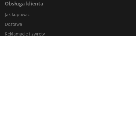
Obsługa klienta
Jak kupować
Dostawa
Reklamacje i zwroty
Śledzenie zamówienia
Kontakt z nami
Odstąpienie od umowy
Informacja o sklepie