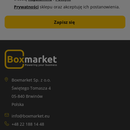
nawet najbardziej skomplikowanych zastosowań, oferując
Prywatności
sklepu oraz akceptuję ich postanowienia.
niezawodność i wydajność, którym można zaufać.
Boxmarket Sp. z o.o.
Świętego Tomasza 4
05-840 Brwinów
Polska
info@boxmarket.eu
+48 22 188 14 48