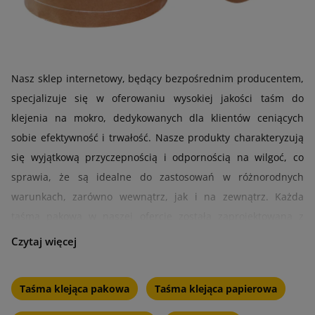
Nasz sklep internetowy, będący bezpośrednim producentem,
specjalizuje się w oferowaniu wysokiej jakości taśm do
klejenia na mokro, dedykowanych dla klientów ceniących
sobie efektywność i trwałość. Nasze produkty charakteryzują
się wyjątkową przyczepnością i odpornością na wilgoć, co
sprawia, że są idealne do zastosowań w różnorodnych
warunkach, zarówno wewnątrz, jak i na zewnątrz. Każda
taśma pakowa w naszej ofercie została zaprojektowana z
myślą o łatwości aplikacji, zapewniając użytkownikom szybkie
i czyste rozwiązania klejące. Oferujemy szeroki wachlarz taśm
w różnych szerokościach i długościach, co umożliwia
Taśma klejąca pakowa
Taśma klejąca papierowa
dopasowanie do specyficznych potrzeb i zastosowań. Nasze
taśmy do klejenia na mokro są idealne do pakowania.