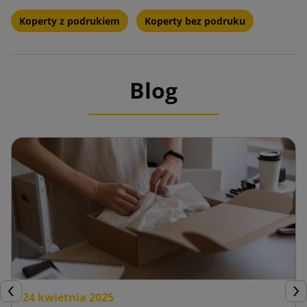
Koperty z podrukiem
Koperty bez podruku
Blog
24 kwietnia 2025
Poprzedni
Nas