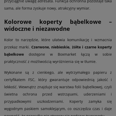
przyciągnie uwagę adresata. Funkcja ochronna pozostaje taka
sama, ale forma zyskuje nowy, atrakcyjny wymiar.
Kolorowe koperty bąbelkowe –
widoczne i niezawodne
Kolor to narzędzie, które ułatwia komunikację i wzmacnia
przekaz marki.
Czerwone, niebieskie, żółte i czarne koperty
bąbelkowe
dostępne w Boxmarket łączą w sobie
praktyczność z możliwością wyróżnienia się w tłumie.
Wykonane są z cienkiego, ale wytrzymałego papieru z
certyfikatem FSC, który gwarantuje odpowiednią jakość i
lekkość. Wewnątrz znajduje się warstwa folii bąbelkowej, czyli
świetna ochrona przed wstrząsami, uderzeniami i
przypadkowymi uszkodzeniami. Koperty zamyka się
wygodnym paskiem samoklejącym, co oszczędza czas i daje
pewność, że przesyłka nie otworzy się podczas transportu.