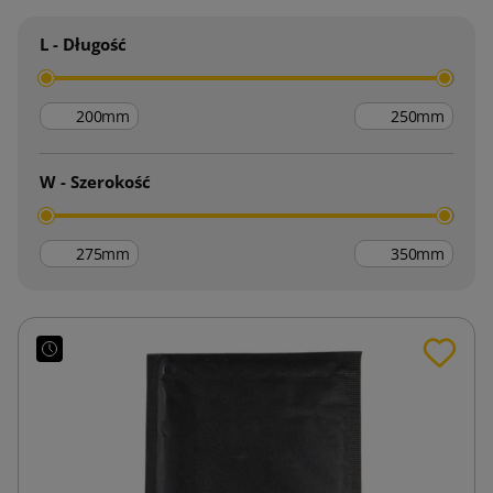
L - Długość
mm
mm
W - Szerokość
mm
mm