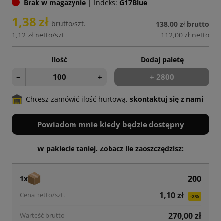
Brak w magazynie
|
Indeks:
G17Blue
1,38 zł
brutto/szt.
138,00 zł
brutto
1,12 zł
netto/szt.
112,00 zł
netto
Ilość
Dodaj paletę
−
+
+ 2800
Chcesz zamówić ilość hurtową,
skontaktuj się z nami
Powiadom mnie kiedy będzie dostępny
W pakiecie taniej. Zobacz ile zaoszczędzisz:
200
1x
1,10 zł
-2%
270,00 zł