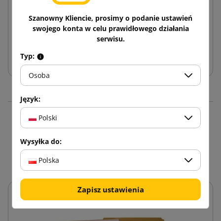
3,19 zł
Szanowny Kliencie, prosimy o podanie ustawień
od
brutto
swojego konta w celu prawidłowego działania
serwisu.
Dodaj do koszyka
Typ:
Osoba
Język:
Polski
16 innych produktów w
tej samej kategorii:
Wysyłka do:
Polska
Zapisz ustawienia