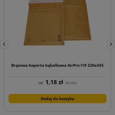
Poprzedni
Nas
Brązowa koperta bąbelkowa AirPro I19 320x455
1,18 zł
od
brutto
Dodaj do koszyka