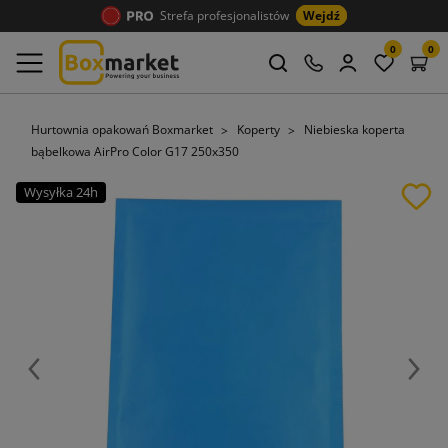
Strefa profesjonalistów
Wejdź
0
0
Hurtownia opakowań Boxmarket
Koperty
Niebieska koperta
bąbelkowa AirPro Color G17 250x350
Wysyłka 24h
Poprzedni
Nast