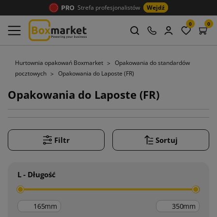
Strefa profesjonalistów
Wejdź
0
0
Hurtownia opakowań Boxmarket
Opakowania do standardów
pocztowych
Opakowania do Laposte (FR)
Opakowania do Laposte (FR)
Filtr
Sortuj
L - Długość
mm
mm