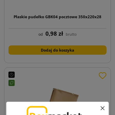
Płaskie pudełko GBK04 pocztowe 350x220x28
0,98 zł
od
brutto
Dodaj do koszyka