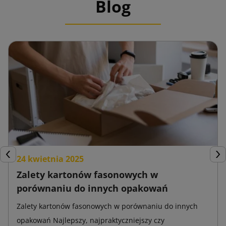
Blog
24 kwietnia 2025
Poprzedni
Nas
Zalety kartonów fasonowych w
porównaniu do innych opakowań
Zalety kartonów fasonowych w porównaniu do innych
opakowań Najlepszy, najpraktyczniejszy czy