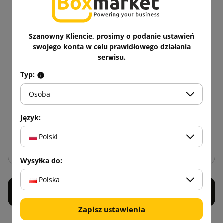
Szanowny Kliencie, prosimy o podanie ustawień
swojego konta w celu prawidłowego działania
serwisu.
Płaskie pudełko pocztowe GBKA4 350x250x20
Typ:
Osoba
0,86 zł
od
brutto
Język:
Polski
Dodaj do koszyka
Wysyłka do:
Polska
Zapisz ustawienia