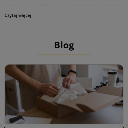
dzięki czemu tak często są stosowane do dostarczania wielu
produktów w jednej paczce. Są one powszechnie
wykorzystywane do wysyłki książek, ubrań czy kosmetyków.
Pudełka wysyłkowe stanowią doskonały sposób na
dostarczenie prezentu lub transportu średniej wielkości
Blog
produktów. To dzięki szerokiemu ich zastosowaniu tak wiele
firm czy klientów indywidualnych decyduje się na ten typ
opakowania.
Pudełka z automatycznym dnem
Pudełka z automatycznym dnem
to odpowiedź na szybkie
zapakowanie ciężkich lub kruchych produktów. Takie
rozwiązanie najczęściej jest wykorzystywane w hurtowniach
czy sklepach internetowych. Te opakowania służą przede
wszystkim do wysyłki elementów elektronicznych, małego