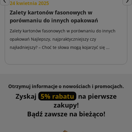
24 kwietnia 2025
Poprzedni
Nas
sprzętu AGD lub RTV.
Zalety kartonów fasonowych w
Pudełka z automatycznym dnem składa się zdecydowanie
porównaniu do innych opakowań
szybciej, co sprawia, że są praktycznym i atrakcyjnym
Zalety kartonów fasonowych w porównaniu do innych
rozwiązaniem. Wśród ich niezaprzeczalnych zalet jest
opakowań Najlepszy, najpraktyczniejszy czy
automatyczne zamykanie spodu za pomocą samoprzylepnego
najładniejszy? – Choć te słowa mogą kojarzyć się ...
zapięcia zapewniającego wysoką wytrzymałość. Co więcej,
otwierana pokrywa daje możliwość szybkiego rozpakowania
bez ryzyka uszkodzenia znajdującego się tam produktu.
Pudełko z automatycznym dnem charakteryzuje się niskim
Otrzymuj informacje o nowościach i promocjach.
kosztem produkcji i brak konieczności zastosowania
Zyskaj
5% rabatu
na pierwsze
dodatkowych materiałów do wzmocnienia i szczelnego
zakupy!
zamknięcia paczki. Klienci docenią to, że opakowanie może
być przechowywane w formie rozłożonej. dzięki czemu
Bądź zawsze na bieżąco!
zajmuje mało miejsca.