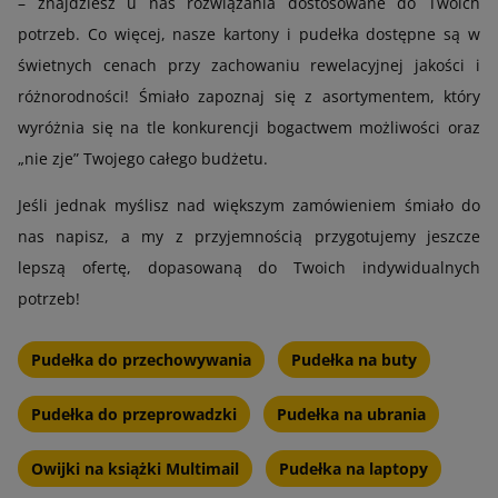
– znajdziesz u nas rozwiązania dostosowane do Twoich
potrzeb. Co więcej, nasze kartony i pudełka dostępne są w
świetnych cenach przy zachowaniu rewelacyjnej jakości i
różnorodności! Śmiało zapoznaj się z asortymentem, który
wyróżnia się na tle konkurencji bogactwem możliwości oraz
„nie zje” Twojego całego budżetu.
Jeśli jednak myślisz nad większym zamówieniem śmiało do
nas napisz, a my z przyjemnością przygotujemy jeszcze
lepszą ofertę, dopasowaną do Twoich indywidualnych
potrzeb!
Pudełka do przechowywania
Pudełka na buty
Pudełka do przeprowadzki
Pudełka na ubrania
Owijki na książki Multimail
Pudełka na laptopy