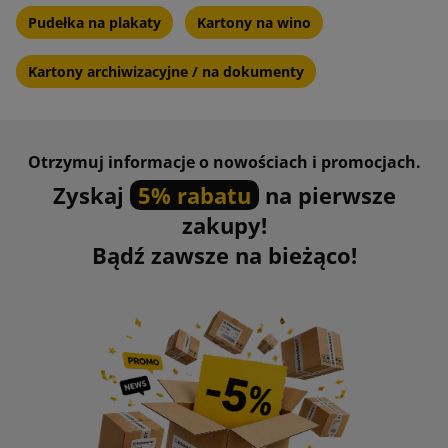
Pudełka na plakaty
Kartony na wino
Kartony archiwizacyjne / na dokumenty
Otrzymuj informacje o nowościach i promocjach.
Zyskaj
5% rabatu
na pierwsze
zakupy!
Bądź zawsze na bieżąco!