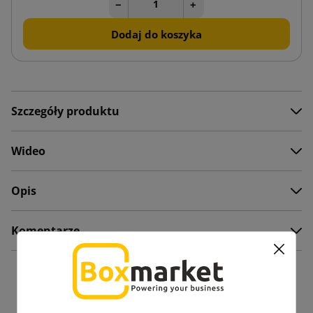
−
+
Dodaj do koszyka
Szczegóły produktu
Wideo
Opis
Komentarze
Zobacz także