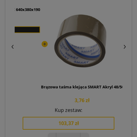
K003 BC 640x380x190
Nóż p
zł
Brązowa taśma klejąca SMART Akryl 48/50
3,76 zł
Kup zestaw:
103,37 zł