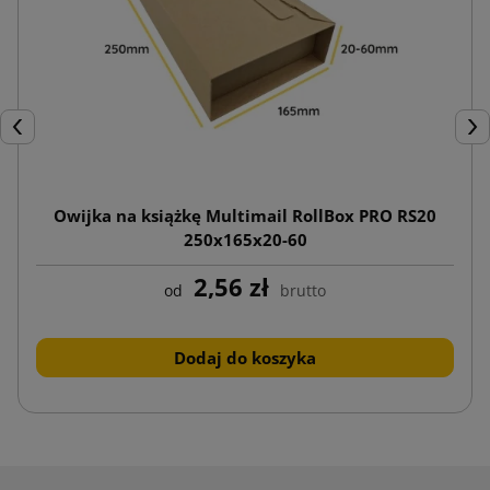
Poprzedni
Nas
Owijka na książkę Multimail RollBox PRO RS20
250x165x20-60
2,56 zł
od
brutto
Dodaj do koszyka