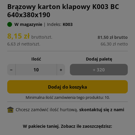
Brązowy karton klapowy K003 BC
640x380x190
W magazynie
|
Indeks:
K003
8,15 zł
brutto/szt.
81,50 zł
brutto
6,63 zł
netto/szt.
66,30 zł
netto
Ilość
Dodaj paletę
−
+
+ 320
Dodaj do koszyka
Minimalna ilość zamówienia tego produktu: 10.
Chcesz zamówić ilość hurtową,
skontaktuj się z nami
W pakiecie taniej. Zobacz ile zaoszczędzisz: