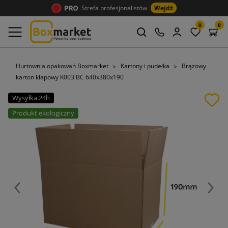
Strefa profesjonalistów
Wejdź
0
0
Hurtownia opakowań Boxmarket
Kartony i pudełka
Brązowy
karton klapowy K003 BC 640x380x190
Wysyłka 24h
Produkt ekologiczny
Poprzedni
Nast