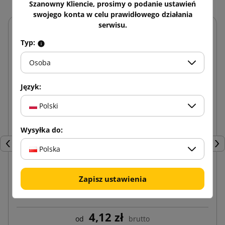
Szanowny Kliencie, prosimy o podanie ustawień
swojego konta w celu prawidłowego działania
serwisu.
Typ:
Osoba
Język:
Polski
Wysyłka do:
Poprzedni
Nas
Polska
Zapisz ustawienia
Taśma klejącą z nadrukiem 1 kolor Hot-melt 48/60
4,12 zł
od
brutto