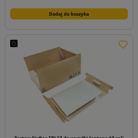
Dodaj do koszyka
Zestaw FixBox FBL17 do wysyłki laptopa 17 cali