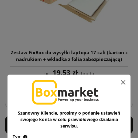
Zestaw FixBox do wysyłki laptopa 17 cali (karton z
nadrukiem + wkładka z folią zabezpieczającą)
19,53 zł
od
brutto
Dodaj do koszyka
Szanowny Kliencie, prosimy o podanie ustawień
swojego konta w celu prawidłowego działania
serwisu.
Typ: