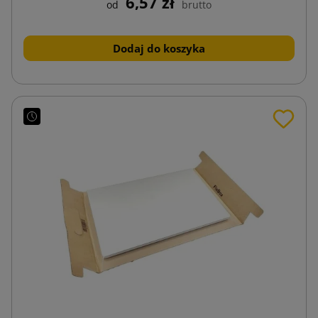
6,57 zł
od
brutto
Dodaj do koszyka