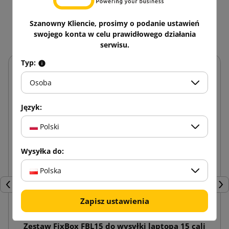
Zobacz także
Szanowny Kliencie, prosimy o podanie ustawień
swojego konta w celu prawidłowego działania
serwisu.
Typ:
Osoba
Język:
Polski
Wysyłka do:
Polska
Poprzedni
Nas
Zapisz ustawienia
Zestaw FixBox FBL15 do wysyłki laptopa 15 cali