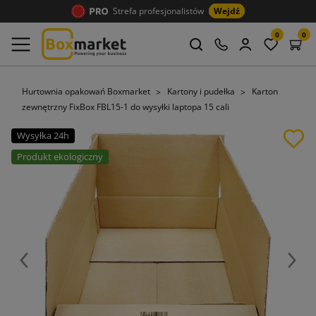
Strefa profesjonalistów
Wejdź
0
0
Hurtownia opakowań Boxmarket
Kartony i pudełka
Karton
zewnętrzny FixBox FBL15-1 do wysyłki laptopa 15 cali
Wysyłka 24h
Produkt ekologiczny
Poprzedni
Nast