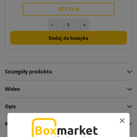
877,91 zł
−
+
Dodaj do koszyka
Szczegóły produktu
Wideo
Opis
Komentarze