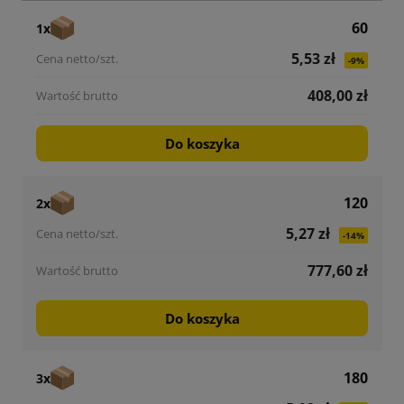
60
1x
5,53 zł
-9%
408,00 zł
Do koszyka
120
2x
5,27 zł
-14%
777,60 zł
Do koszyka
180
3x