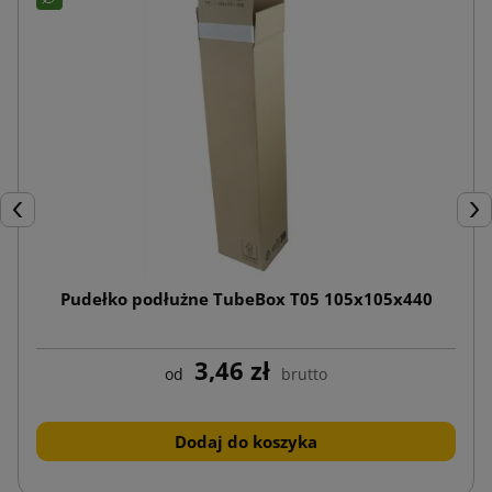
Poprzedni
Nas
Pudełko podłużne TubeBox T05 105x105x440
3,46 zł
od
brutto
Dodaj do koszyka