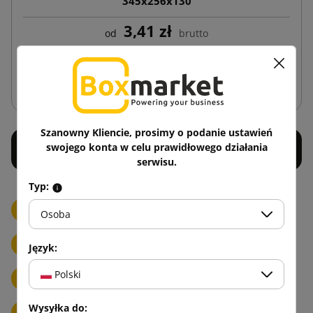
345x256x130
3,41 zł
od
brutto
Dodaj do koszyka
Szanowny Kliencie, prosimy o podanie ustawień
swojego konta w celu prawidłowego działania
serwisu.
Typ:
Dyspensery
Nożyki, nożyczki i ostrza
Osoba
Torebki papierowe
Przekładki tekturowe
Język:
Polski
Etykiety samoprzylepne
Wysyłka do:
Przylgi kurierskie (kangurki)