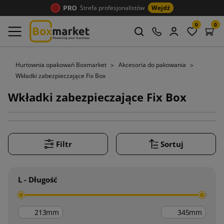
Strefa profesjonalistów
Wejdź
0
0
Hurtownia opakowań Boxmarket
Akcesoria do pakowania
Wkładki zabezpieczające Fix Box
Wkładki zabezpieczające Fix Box
Filtr
Sortuj
L - Długość
mm
mm