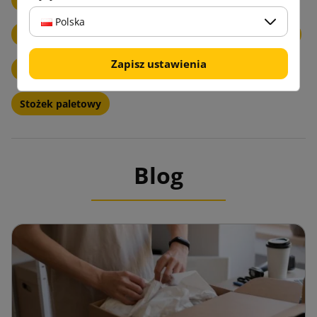
Polska
Akcesoria do spinania taśm PP
Narożniki ochronne
Zapisz ustawienia
Kątowniki tekturowe
Profile ochronne z pianki PE
Stożek paletowy
Blog