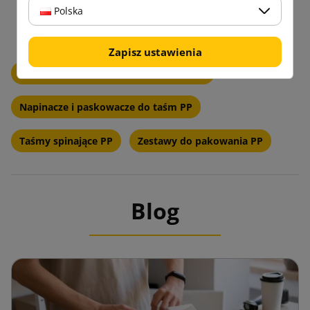
Polska
Zapisz ustawienia
Zapinki druciane i blaszane do taśm PP
Napinacze i paskowacze do taśm PP
Taśmy spinające PP
Zestawy do pakowania PP
Blog