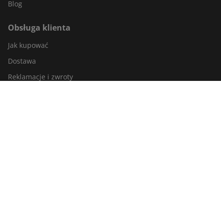
Blog
Obsługa klienta
Jak kupować
Dostawa
Reklamacje i zwroty
Śledzenie zamówienia
Kontakt z nami
Odstąpienie od umowy
Informacja o sklepie