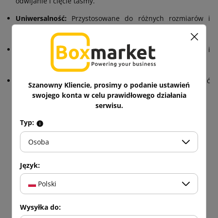
odwijanie i cięcie taśmy.
Uniwersalność:
Przystosowane do różnych rozmiarów i
typów rolek taśmy PP.
Ergonomiczny uchwyt:
Umożliwia wygodne prowadzenie i
kontrolę wózka podczas pracy.
Stabilność:
Odpowiednia konstrukcja zapewnia stabilność
Szanowny Kliencie, prosimy o podanie ustawień
wózka, nawet przy pełnych rolkach taśmy.
swojego konta w celu prawidłowego działania
serwisu.
Typ:
Osoba
Język:
Polski
Wysyłka do: