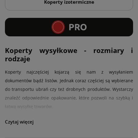
Koperty izotermiczne
Koperty wysyłkowe - rozmiary i
rodzaje
Koperty najczęściej kojarzą się nam z wysyłaniem
dokumentów bądź listów. Jednak coraz częściej są wybierane
do transportu ubrań czy też drobnych produktów. Wystarczy
znaleźć odpowiednie opakowanie, które pozwoli na szybką i
łatwą wysyłkę towarów.
Koperty wysyłkowe służą do przewozu elektroniki, biżuterii
czy ważnych dokumentów, które mogą ulec zniszczeniu
podczas transportu. Cieszą się one dużym zainteresowaniem