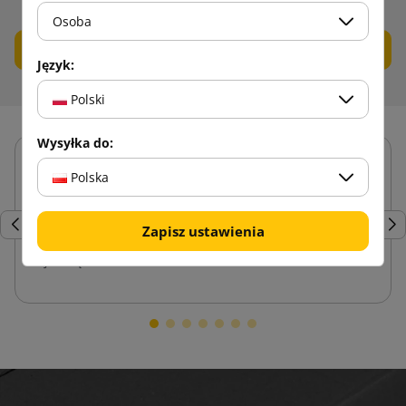
konkurencji!
Osoba
Dowiedz się więcej
Język:
Polski
Wysyłka do:
Dominika, Włocławek
Polska
5.0
biznes
Polecam! Najlepszy dostawca, z jakim
Zapisz ustawienia
e znaczenie
współpracowałam. Szybka wysyłka, miła obsłu
Każde
ważniejsze duży wybór. Zamawiam regularni
ilości i ani razu się nie zawiodłam!
nie
olecam z