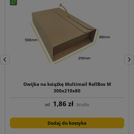
Poprzedni
Nas
Owijka na książkę Multimail RollBox M
300x210x80
1,86 zł
od
brutto
Dodaj do koszyka