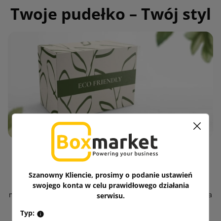
Twoje pudełko – Twój styl
W Boxmarket masz możliwość stworzenia unikatowego
designu dla swojego opakowania. W końcu pudełko to nie
Szanowny Kliencie, prosimy o podanie ustawień
tylko ochrona produktu, ale przede wszystkim wizytówka
swojego konta w celu prawidłowego działania
marki. Dodaj logo, grafikę albo hasło i spraw, że Twoja paczka
serwisu.
będzie mówić sama za siebie, wyróżniając się na tle
Typ: