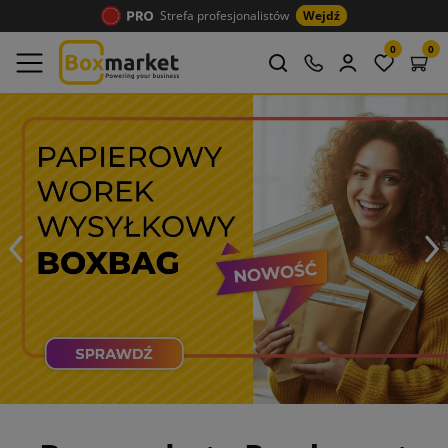
Strefa profesjonalistów
Wejdź
0
0