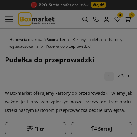
Strefa profesjonalistów
Wejdź
0
0
Hurtownia opakowań Boxmarket
Kartony i pudełka
Kartony
wg zastosowania
Pudełka do przeprowadzki
Pudełka do przeprowadzki
z 3
Na
1
W Boxmarket oferujemy kartony do przeprowadzki. Wiemy jak
ważne jest aby zabezpieczyć nasze rzeczy do transportu.
Dzięki naszym kartonom przeprowadzka będzie łatwiejsza.
Filtr
Sortuj