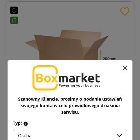
Szanowny Kliencie, prosimy o podanie ustawień
swojego konta w celu prawidłowego działania
Brązowy karton klapowy K060 400x300x200
serwisu.
Typ:
2,82 zł
od
brutto
Osoba