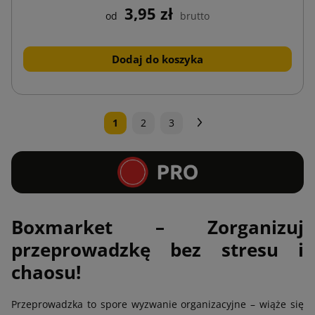
3,95 zł
od
brutto
Dodaj do koszyka
Następny
1
2
3
Boxmarket – Zorganizuj
przeprowadzkę bez stresu i
chaosu!
Przeprowadzka to spore wyzwanie organizacyjne – wiąże się