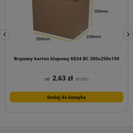
Poprzedni
Nas
Brązowy karton klapowy K034 BC 350x250x150
2,63 zł
od
brutto
Dodaj do koszyka