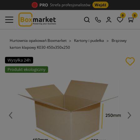
Strefa profesjonalistów
Wejdź
0
0
Hurtownia opakowań Boxmarket
Kartony i pudełka
Brązowy
karton klapowy K030 450x350x250
Wysyłka 24h
Produkt ekologiczny
Poprzedni
Nast