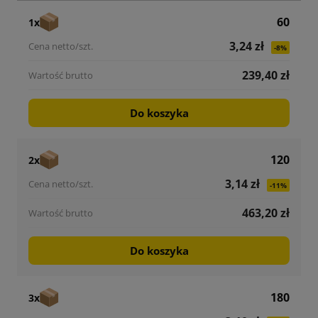
60
1x
3,24 zł
-8%
239,40 zł
Do koszyka
120
2x
3,14 zł
-11%
463,20 zł
Do koszyka
180
3x