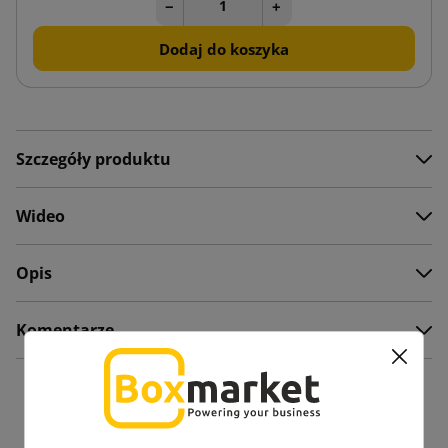
−
+
Dodaj do koszyka
Szczegóły produktu
Wideo
Opis
Komentarze
Zobacz także