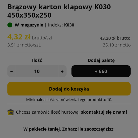
Brązowy karton klapowy K030
450x350x250
W magazynie
|
Indeks:
K030
4,32 zł
brutto/szt.
43,20 zł
brutto
3,51 zł
netto/szt.
35,10 zł
netto
Ilość
Dodaj paletę
−
+
+ 660
Dodaj do koszyka
Minimalna ilość zamówienia tego produktu: 10.
Chcesz zamówić ilość hurtową,
skontaktuj się z nami
W pakiecie taniej. Zobacz ile zaoszczędzisz: