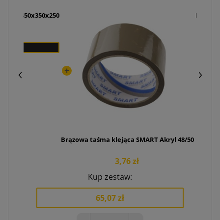
y K030 450x350x250
Nóż pak
zł
Brązowa taśma klejąca SMART Akryl 48/50
3,76 zł
Kup zestaw:
65,07 zł