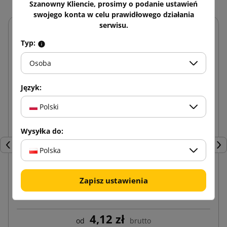
Szanowny Kliencie, prosimy o podanie ustawień
swojego konta w celu prawidłowego działania
serwisu.
Typ:
Osoba
Język:
Polski
Wysyłka do:
Poprzedni
Nas
Polska
Zapisz ustawienia
Taśma klejącą z nadrukiem 1 kolor Hot-melt 48/60
4,12 zł
od
brutto