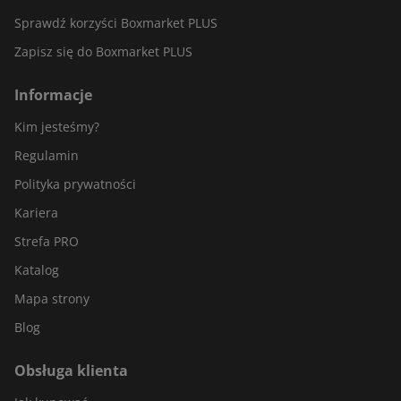
Papier nacinany w plaster miodu to estetyczne i ekologiczne
Sprawdź korzyści Boxmarket PLUS
rozwiązanie do wypełniania pustych przestrzeni w
Zapisz się do Boxmarket PLUS
przesyłkach. Ten produkt w pełni podlega recyklingowi, dzięki
czemu jest przyjazny środowisku.
Informacje
Kim jesteśmy?
Z uwagi na swoją strukturę pozwala na szybkie i łatwe
zapakowanie produktów. Ponadto, jest wytrzymały i odporny
Regulamin
na różnego rodzaju uszkodzenia.
Polityka prywatności
Kariera
Strefa PRO
Katalog
Mapa strony
Blog
Obsługa klienta