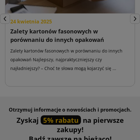
dzięki czemu chronią przedmioty przed wstrząsami, otarciami
i uderzeniami.
24 kwietnia 2025
Poprzedni
Nas
Struktura folii bąbelkowej umożliwia owijanie rzeczy o
Zalety kartonów fasonowych w
różnych rozmiarach i kształtach. Ponadto, ten wypełniacz jest
porównaniu do innych opakowań
lekki, wodoodporny i może być wielokrotnie wykorzystywany.
Zalety kartonów fasonowych w porównaniu do innych
To sprawia, że koszt wykorzystania folii bąbelkowej jest niski.
opakowań Najlepszy, najpraktyczniejszy czy
Przekładki tekturowe
najładniejszy? – Choć te słowa mogą kojarzyć się ...
Przekładki tekturowe
pozwalają na oddzielenie i
stabilizowanie różnych przedmiotów w jednej paczce.
Doskonale sprawdzają się do bezpośredniego układania ich
Otrzymuj informacje o nowościach i promocjach.
na paletach, a co za tym idzie stanowią niedrogą i wytrzymałą
formę zabezpieczenia.
Zyskaj
5% rabatu
na pierwsze
zakupy!
Przekładki tekturowe są świetnym rozwiązaniem do
Bądź zawsze na bieżąco!