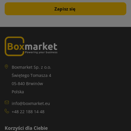
Wiórki papierowe
Wiórki papierowe do wypełniania paczek to ekologiczne i
praktyczne rozwiązanie wykorzystywane w trakcie transportu
produktów kosmetycznych czy farmaceutycznych. Doskonale
amortyzują i absorbują wstrząsy podczas przewozu.
Wiórki papierowe są biodegradowalne i łatwe do ponownego
wykorzystania, a później przetworzenia. Te wypełniacze do
Boxmarket Sp. z o.o.
paczek są lekkie i idealnie dopasowują się do uzupełniania
Świętego Tomasza 4
pustych przestrzeni. Co więcej, są elastyczne i estetyczne,
05-840 Brwinów
dzięki czemu dodają paczkom profesjonalnego wyglądu.
Polska
Może Ci się przydać:
Skropak - ekologiczne chrupki do
info@boxmarket.eu
wypełniania paczek
+48 22 188 14 48
Papier nacinany w plaster miodu
Korzyści dla Ciebie