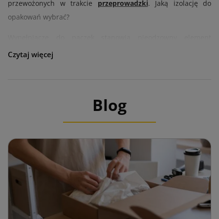
przewożonych w trakcie
przeprowadzki
. Jaką izolację do
opakowań wybrać?
Wypełniacze do paczek stanowią nieodzowny element
procesu wysyłki. Dzięki swojej różnorodności zapewniają
bezpieczeństwo i stabilność. Na rynku istnieje szeroki wybór
wypełnienia: od ekologicznych i papierowych, przez
nowoczesne pianki i wiórki, do narożników i folii.
Blog
Każdy z tych materiałów zapewnia ochronę przed wstrząsami,
uszkodzeniami oraz wilgocią. Wybór wypełniacza wpływa na
wizerunek firmy lub sprzedawcy, podkreślając troskę o
środowisko i dbałość o szczegóły.
Folia bąbelkowa
Jednym z najpopularniejszych wypełniaczy opakowań jest
folia bąbelkowa
. Bąbelki powietrza działają jak poduszki,