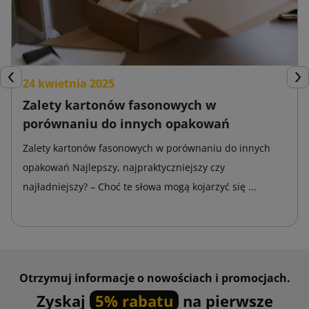
firmy.
Usługi w centrum druku
Centra druku oferują szeroki wachlarz usług dostosowanych
24 kwietnia 2025
Poprzedni
Nas
do indywidualnych potrzeb swoich klientów. W zależności od
Zalety kartonów fasonowych w
potrzeb marketingowych bądź estetycznych można
porównaniu do innych opakowań
dopasować odpowiednie elementy, które znajdą się na
zamówionych
opakowaniach
lub akcesoriach.
Zalety kartonów fasonowych w porównaniu do innych
opakowań Najlepszy, najpraktyczniejszy czy
Kartony klapowe z nadrukiem
to doskonały wybór dla osób,
najładniejszy? – Choć te słowa mogą kojarzyć się ...
które chcą wyeksponować logo swojej marki. Taki zabieg
ułatwia budowanie wizerunku, ale również nawiązywanie
więzi z klientem. W przypadku kartonów nie powinien
przekraczać 40% jego powierzchni. Odpowiednio
zaprojektowana grafika zapadnie w pamięci klienta na długo.
Otrzymuj informacje o nowościach i promocjach.
Zyskaj
5% rabatu
na pierwsze
Taśma klejąca z nadrukiem
stanowi potężne narzędzie