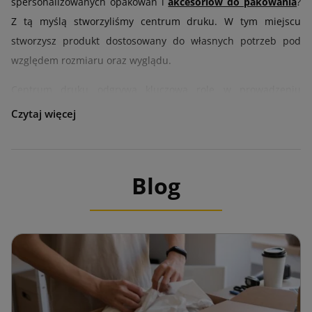
spersonalizowanych opakowań i
akcesoriów do pakowania
?
Z tą myślą stworzyliśmy centrum druku. W tym miejscu
stworzysz produkt dostosowany do własnych potrzeb pod
względem rozmiaru oraz wyglądu.
Centrum druku odgrywa kluczową rolę w prowadzeniu
biznesu, gdyż każda firma może skorzystać z
zaawansowanych rozwiązań marketingowych i promocyjnych.
Dzięki nowoczesnej technologii i szerokiemu zakresowi usług
są więc nieodzownym towarzyszem każdego
Blog
przedsiębiorstwa.
Centrum druku oferuje szeroki zakres usług, które pomagają
dostosować paczki i akcesoria pakowe do indywidualnych
potrzeb klientów. W tym miejscu masz możliwość
nadrukowania swoich personalizowanych produktów, w tym
loga, motta czy innych informacji na temat prowadzonej