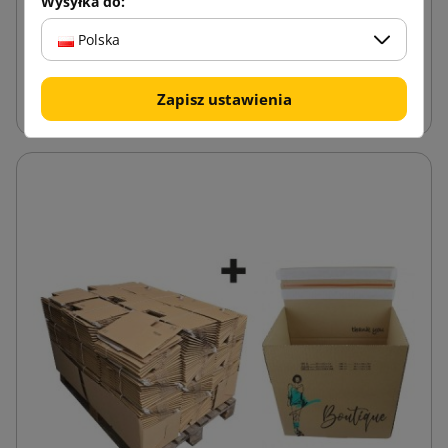
Wysyłka do:
Polska
Pudełka z automatycznym dnem Sendbox i
Zapisz ustawienia
nadrukiem